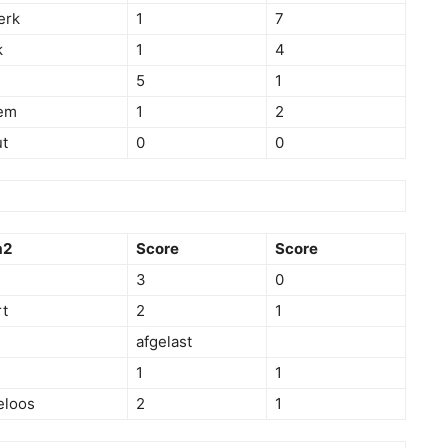
erk
1
7
k
1
4
5
1
em
1
2
t
0
0
m2
Score
Score
3
0
t
2
1
afgelast
1
1
eloos
2
1