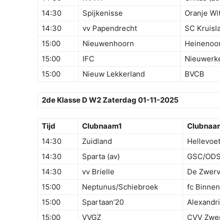
14:30
Spijkenisse
Oranje Wi
14:30
vv Papendrecht
SC Kruisl
15:00
Nieuwenhoorn
Heinenoo
15:00
IFC
Nieuwerk
15:00
Nieuw Lekkerland
BVCB
2de Klasse D W2 Zaterdag 01-11-2025
Tijd
Clubnaam1
Clubnaa
14:30
Zuidland
Hellevoet
14:30
Sparta (av)
GSC/OD
14:30
vv Brielle
De Zwerv
15:00
Neptunus/Schiebroek
fc Binne
15:00
Spartaan’20
Alexandri
15:00
VVGZ
CVV Zwe