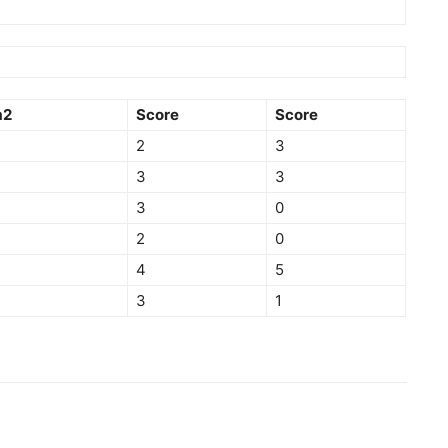
m2
Score
Score
2
3
3
3
3
0
2
0
4
5
3
1