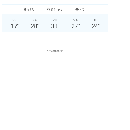
69%
3.1m/s
7%
VR
ZA
ZO
MA
DI
17
°
28
°
33
°
27
°
24
°
Advertentie