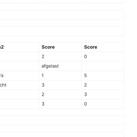
m2
Score
Score
2
0
afgelast
’s
1
5
cht
3
2
2
3
3
0