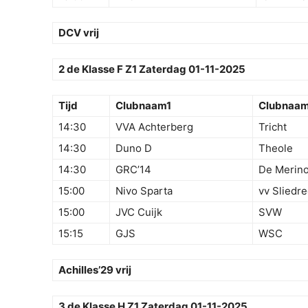
DCV vrij
2 de Klasse F Z1 Zaterdag 01-11-2025
Tijd
Clubnaam1
Clubnaa
14:30
VVA Achterberg
Tricht
14:30
Duno D
Theole
14:30
GRC’14
De Merino
15:00
Nivo Sparta
vv Sliedre
15:00
JVC Cuijk
SVW
15:15
GJS
WSC
Achilles’29 vrij
3 de Klasse H Z1 Zaterdag 01-11-2025