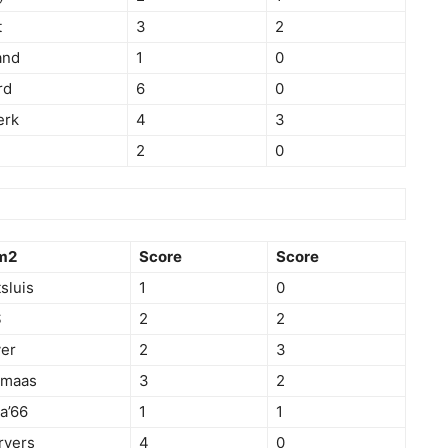
t
3
2
and
1
0
rd
6
0
erk
4
3
2
0
m2
Score
Score
sluis
1
0
S
2
2
er
2
3
nmaas
3
2
a’66
1
1
rvers
4
0