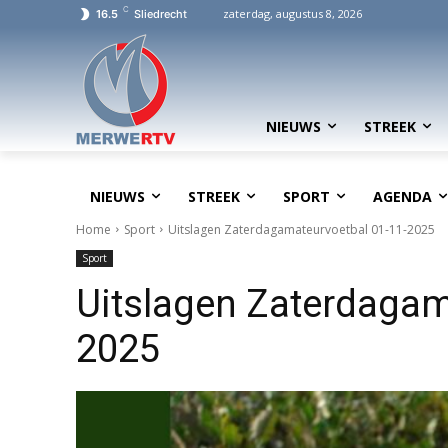
C
zaterdag, augustus 8, 2026
16.5
Sliedrecht
NIEUWS
STREEK
NIEUWS
STREEK
SPORT
AGENDA
Home
Sport
Uitslagen Zaterdagamateurvoetbal 01-11-2025
Sport
Uitslagen Zaterdagam
2025