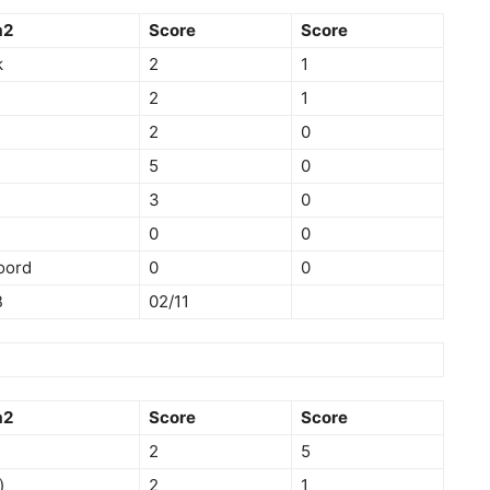
m2
Score
Score
k
2
1
2
1
2
0
5
0
3
0
0
0
oord
0
0
B
02/11
m2
Score
Score
2
5
)
2
1