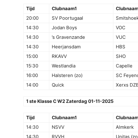
Tijd
Clubnaam1
Clubnaa
20:00
SV Poortugaal
Smitshoe
14:30
Jodan Boys
VOC
14:30
’s Gravenzande
VUC
14:30
Heerjansdam
HBS
15:00
RKAVV
SHO
15:30
Westlandia
Capelle
16:00
Halsteren (zo)
SC Feyen
14:00
Quick
Xerxs DZ
1 ste Klasse C W2 Zaterdag 01-11-2025
Tijd
Clubnaam1
Clubnaa
14:30
NSVV
Almkerk
14:30
RVVH
Unitas (zo