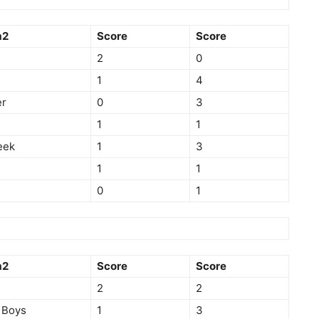
m2
Score
Score
2
0
1
4
er
0
3
1
1
eek
1
3
1
1
0
1
m2
Score
Score
2
2
 Boys
1
3