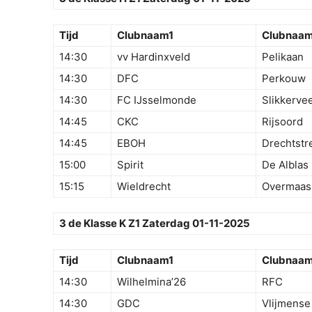
Tijd
Clubnaam1
Clubnaa
14:30
vv Hardinxveld
Pelikaan
14:30
DFC
Perkouw
14:30
FC IJsselmonde
Slikkerve
14:45
CKC
Rijsoord
14:45
EBOH
Drechtstr
15:00
Spirit
De Alblas
15:15
Wieldrecht
Overmaas
3 de Klasse K Z1 Zaterdag 01-11-2025
Tijd
Clubnaam1
Clubnaa
14:30
Wilhelmina’26
RFC
14:30
GDC
Vlijmense