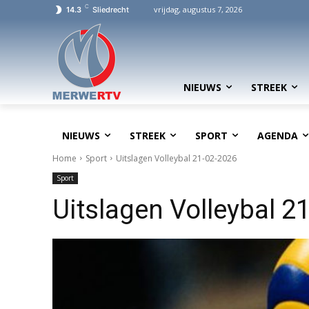
C
vrijdag, augustus 7, 2026
14.3
Sliedrecht
NIEUWS
STREEK
NIEUWS
STREEK
SPORT
AGENDA
Home
Sport
Uitslagen Volleybal 21-02-2026
Sport
Uitslagen Volleybal 2