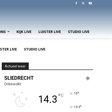
ONS
KIJK LIVE
LUISTER LIVE
STUDIO LIVE
ISTER LIVE
STUDIO LIVE
Actueel weer
SLIEDRECHT
Onbewolkt
°
15
°
C
14.3
°
13.3