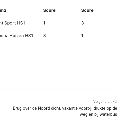
am2
Score
Score
ht Sport HS1
1
3
onna Huizen HS1
3
1
Volgend artikel
Brug over de Noord dicht, vakantie voorbij: drukte op de
weg en bij waterbus