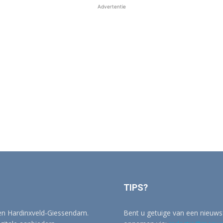
Advertentie
TIPS?
 en Hardinxveld-Giessendam.
Bent u getuige van een nieuwsf