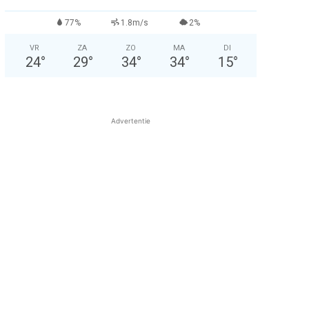
77%
1.8m/s
2%
VR
ZA
ZO
MA
DI
24
°
29
°
34
°
34
°
15
°
Advertentie