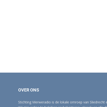
OVER ONS
Stichting Merweradio is de lokale omroep van Sliedrecht