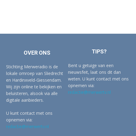
TIPS?
OVER ONS
Bent u getuige van een
Stichting Merweradio is de
nieuwsfeit, laat ons dit dan
lokale omroep van Sliedrecht
weten. U kunt contact met ons
en Hardinxveld-Giessendam.
opnemen via:
Wij zijn online te bekijken en
redactie@merwertv.nl
beluisteren, alsook via alle
digitale aanbieders.
U kunt contact met ons
opnemen via:
redactie@merwertv.nl