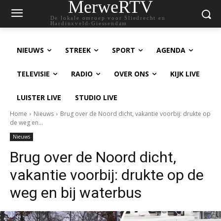
MerweRTV
De lokale omroep voor Sliedrecht en
Hardinxveld-Giessendam
NIEUWS
STREEK
SPORT
AGENDA
TELEVISIE
RADIO
OVER ONS
KIJK LIVE
LUISTER LIVE
STUDIO LIVE
Home
Nieuws
Brug over de Noord dicht, vakantie voorbij: drukte op
de weg en...
Nieuws
Brug over de Noord dicht,
vakantie voorbij: drukte op de
weg en bij waterbus