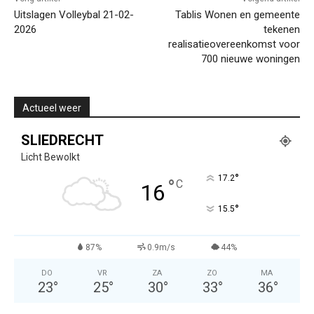
Uitslagen Volleybal 21-02-
Tablis Wonen en gemeente
2026
tekenen
realisatieovereenkomst voor
700 nieuwe woningen
Actueel weer
SLIEDRECHT
Licht Bewolkt
°
17.2
°
C
16
°
15.5
87%
0.9m/s
44%
DO
VR
ZA
ZO
MA
23
°
25
°
30
°
33
°
36
°