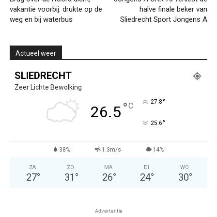
vakantie voorbij: drukte op de
halve finale beker van
weg en bij waterbus
Sliedrecht Sport Jongens A
Actueel weer
SLIEDRECHT
Zeer Lichte Bewolking
°
27.8
°
C
26.5
°
25.6
38%
1.3m/s
14%
ZA
ZO
MA
DI
WO
27
°
31
°
26
°
24
°
30
°
Advertentie