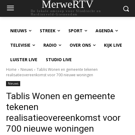
MerweRTV
De lokale omroep voor Sliedrecht en
Hardinxveld-Giessendam
NIEUWS
STREEK
SPORT
AGENDA
TELEVISIE
RADIO
OVER ONS
KIJK LIVE
LUISTER LIVE
STUDIO LIVE
Home
Nieuws
Tablis Wonen en gemeente tekenen
realisatieovereenkomst voor 700 nieuwe woningen
Nieuws
Tablis Wonen en gemeente
tekenen
realisatieovereenkomst voor
700 nieuwe woningen