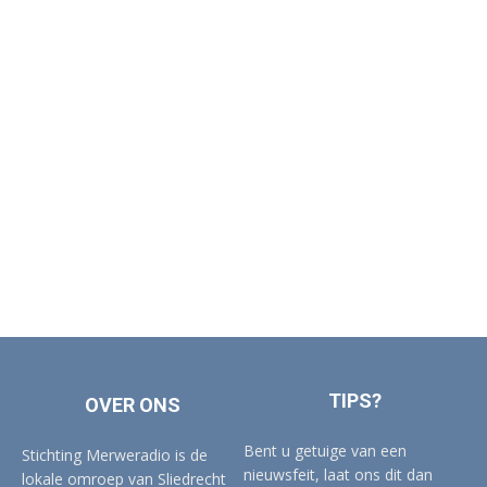
TIPS?
OVER ONS
Bent u getuige van een
Stichting Merweradio is de
nieuwsfeit, laat ons dit dan
lokale omroep van Sliedrecht