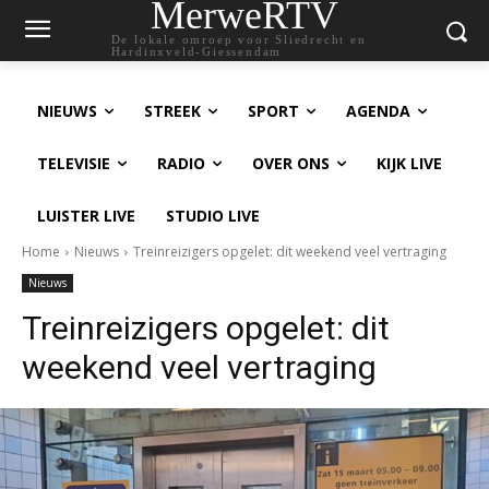
MerweRTV
De lokale omroep voor Sliedrecht en
Hardinxveld-Giessendam
NIEUWS
STREEK
SPORT
AGENDA
TELEVISIE
RADIO
OVER ONS
KIJK LIVE
LUISTER LIVE
STUDIO LIVE
Home
Nieuws
Treinreizigers opgelet: dit weekend veel vertraging
Nieuws
Treinreizigers opgelet: dit
weekend veel vertraging