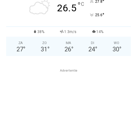
°
27.8
°
C
26.5
°
25.6
38%
1.3m/s
14%
ZA
ZO
MA
DI
WO
27
°
31
°
26
°
24
°
30
°
Advertentie