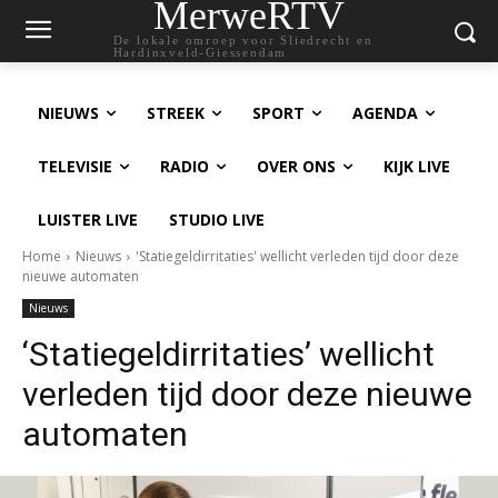
MerweRTV
De lokale omroep voor Sliedrecht en
Hardinxveld-Giessendam
NIEUWS
STREEK
SPORT
AGENDA
TELEVISIE
RADIO
OVER ONS
KIJK LIVE
LUISTER LIVE
STUDIO LIVE
Home
Nieuws
'Statiegeldirritaties' wellicht verleden tijd door deze
nieuwe automaten
Nieuws
‘Statiegeldirritaties’ wellicht
verleden tijd door deze nieuwe
automaten