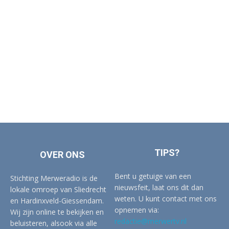
TIPS?
OVER ONS
Bent u getuige van een
Stichting Merweradio is de
nieuwsfeit, laat ons dit dan
lokale omroep van Sliedrecht
weten. U kunt contact met ons
en Hardinxveld-Giessendam.
opnemen via:
Wij zijn online te bekijken en
redactie@merwertv.nl
beluisteren, alsook via alle