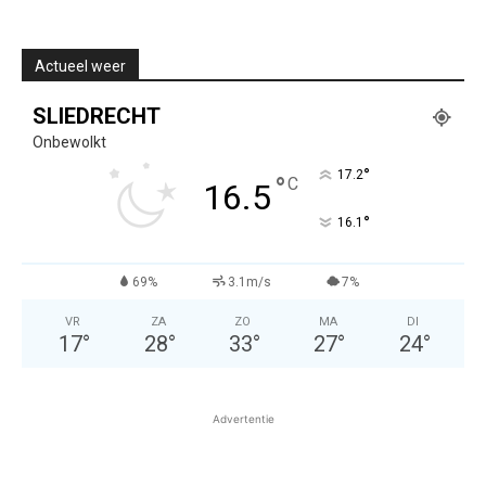
Actueel weer
SLIEDRECHT
Onbewolkt
°
17.2
°
C
16.5
°
16.1
69%
3.1m/s
7%
VR
ZA
ZO
MA
DI
17
°
28
°
33
°
27
°
24
°
Advertentie