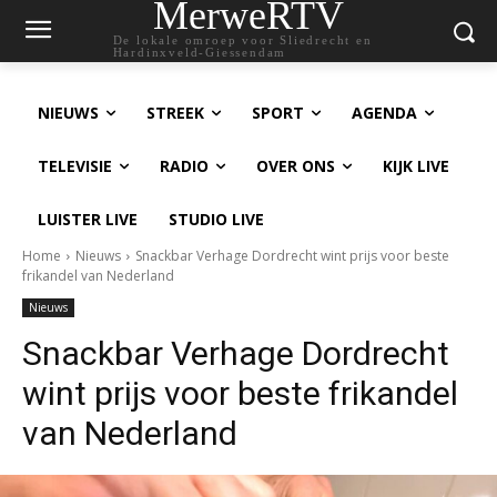
MerweRTV
De lokale omroep voor Sliedrecht en
Hardinxveld-Giessendam
NIEUWS
STREEK
SPORT
AGENDA
TELEVISIE
RADIO
OVER ONS
KIJK LIVE
LUISTER LIVE
STUDIO LIVE
Home
Nieuws
Snackbar Verhage Dordrecht wint prijs voor beste
frikandel van Nederland
Nieuws
Snackbar Verhage Dordrecht
wint prijs voor beste frikandel
van Nederland