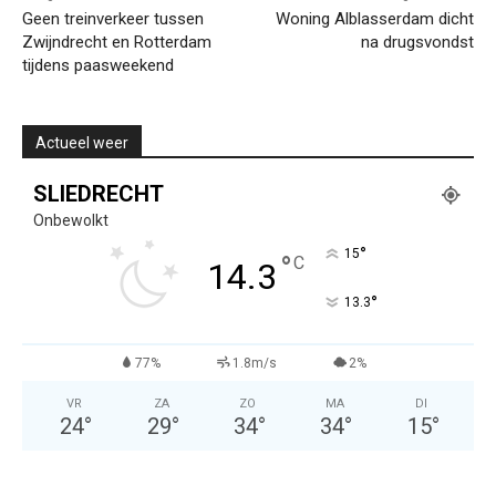
Geen treinverkeer tussen
Woning Alblasserdam dicht
Zwijndrecht en Rotterdam
na drugsvondst
tijdens paasweekend
Actueel weer
SLIEDRECHT
Onbewolkt
°
15
°
C
14.3
°
13.3
77%
1.8m/s
2%
VR
ZA
ZO
MA
DI
24
°
29
°
34
°
34
°
15
°