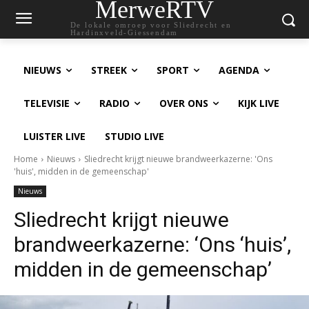
MerweRTV
De lokale omroep voor Sliedrecht en
Hardinxveld-Giessendam
NIEUWS
STREEK
SPORT
AGENDA
TELEVISIE
RADIO
OVER ONS
KIJK LIVE
LUISTER LIVE
STUDIO LIVE
Home
Nieuws
Sliedrecht krijgt nieuwe brandweerkazerne: 'Ons
'huis', midden in de gemeenschap'
Nieuws
Sliedrecht krijgt nieuwe
brandweerkazerne: ‘Ons ‘huis’,
midden in de gemeenschap’