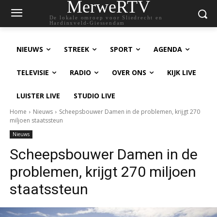
MerweRTV
De lokale omroep voor Sliedrecht en
Hardinxveld-Giessendam
NIEUWS
STREEK
SPORT
AGENDA
TELEVISIE
RADIO
OVER ONS
KIJK LIVE
LUISTER LIVE
STUDIO LIVE
Home
Nieuws
Scheepsbouwer Damen in de problemen, krijgt 270
miljoen staatssteun
Nieuws
Scheepsbouwer Damen in de
problemen, krijgt 270 miljoen
staatssteun