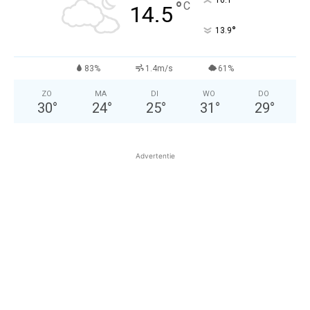
°
16.1
°
C
14.5
°
13.9
83%
1.4m/s
61%
ZO
MA
DI
WO
DO
30
°
24
°
25
°
31
°
29
°
Advertentie