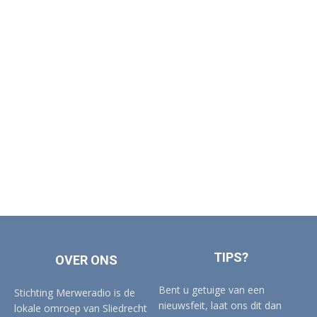
TIPS?
OVER ONS
Bent u getuige van een
Stichting Merweradio is de
nieuwsfeit, laat ons dit dan
lokale omroep van Sliedrecht