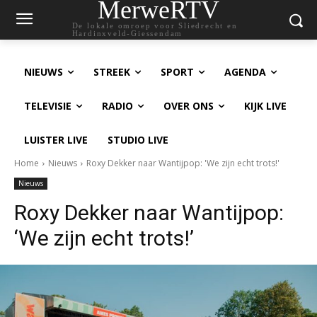
MerweRTV
De lokale omroep voor Sliedrecht en
Hardinxveld-Giessendam
NIEUWS
STREEK
SPORT
AGENDA
TELEVISIE
RADIO
OVER ONS
KIJK LIVE
LUISTER LIVE
STUDIO LIVE
Home
Nieuws
Roxy Dekker naar Wantijpop: 'We zijn echt trots!'
Nieuws
Roxy Dekker naar Wantijpop:
‘We zijn echt trots!’