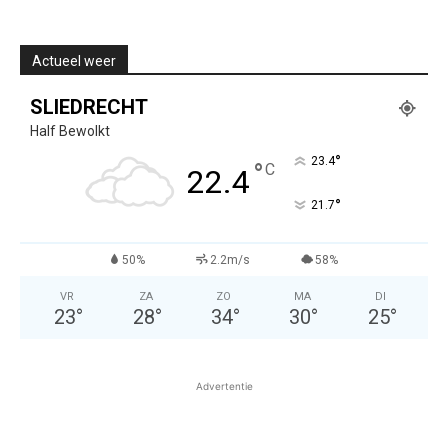
Actueel weer
SLIEDRECHT
Half Bewolkt
°
23.4
°
C
22.4
°
21.7
50%
2.2m/s
58%
VR
ZA
ZO
MA
DI
23
°
28
°
34
°
30
°
25
°
Advertentie