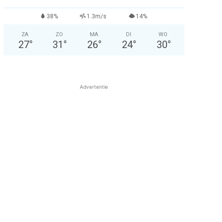
38%
1.3m/s
14%
ZA
ZO
MA
DI
WO
27
°
31
°
26
°
24
°
30
°
Advertentie