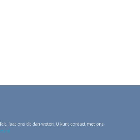
eit, laat ons dit dan weten. U kunt contact met ons
tv.nl