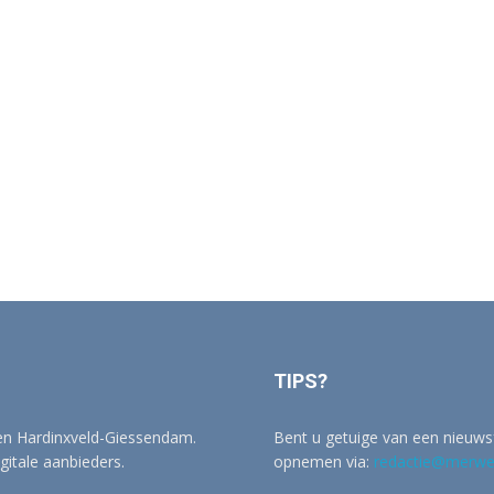
TIPS?
 en Hardinxveld-Giessendam.
Bent u getuige van een nieuwsf
igitale aanbieders.
opnemen via:
redactie@merwer