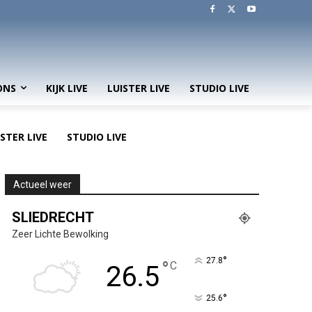
ONS
KIJK LIVE
LUISTER LIVE
STUDIO LIVE
ISTER LIVE
STUDIO LIVE
Actueel weer
SLIEDRECHT
Zeer Lichte Bewolking
°
27.8
°
C
26.5
°
25.6