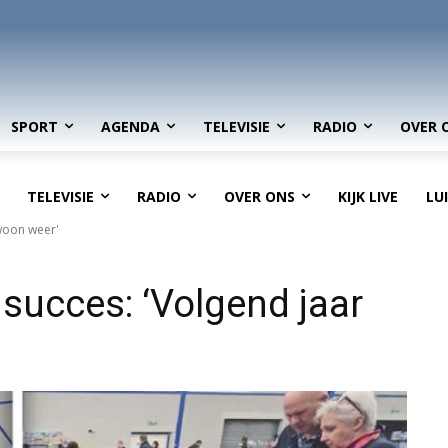
SPORT
AGENDA
TELEVISIE
RADIO
OVER 
TELEVISIE
RADIO
OVER ONS
KIJK LIVE
LU
woon weer'
succes: ‘Volgend jaar