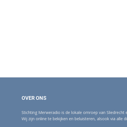
OVER ONS
Stichting Merweradio is de lokale omroep van Sliedrecht
Wij zijn online te bekijken en beluisteren, alsook via alle d