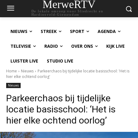
MerweRTV
De lokale omroep voor Sliedrecht en
Hardinxveld-Giessendam
NIEUWS
STREEK
SPORT
AGENDA
TELEVISIE
RADIO
OVER ONS
KIJK LIVE
LUISTER LIVE
STUDIO LIVE
Home
Nieuws
Parkeerchaos bij tijdelijke locatie basisschool: 'Het is
hier elke ochtend oorlog'
Nieuws
Parkeerchaos bij tijdelijke
locatie basisschool: ‘Het is
hier elke ochtend oorlog’