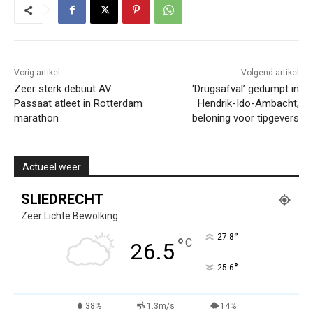
Vorig artikel
Volgend artikel
Zeer sterk debuut AV
‘Drugsafval’ gedumpt in
Passaat atleet in Rotterdam
Hendrik-Ido-Ambacht,
marathon
beloning voor tipgevers
Actueel weer
SLIEDRECHT
Zeer Lichte Bewolking
°
27.8
°
C
26.5
°
25.6
38%
1.3m/s
14%