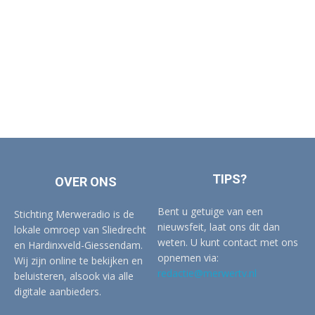
TIPS?
OVER ONS
Bent u getuige van een
Stichting Merweradio is de
nieuwsfeit, laat ons dit dan
lokale omroep van Sliedrecht
weten. U kunt contact met ons
en Hardinxveld-Giessendam.
opnemen via:
Wij zijn online te bekijken en
redactie@merwertv.nl
beluisteren, alsook via alle
digitale aanbieders.