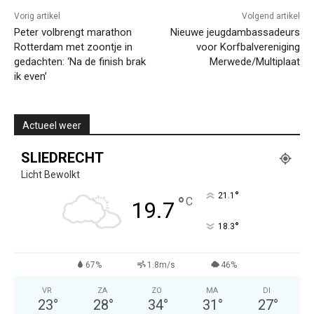
Vorig artikel
Volgend artikel
Peter volbrengt marathon
Nieuwe jeugdambassadeurs
Rotterdam met zoontje in
voor Korfbalvereniging
gedachten: ‘Na de finish brak
Merwede/Multiplaat
ik even’
Actueel weer
SLIEDRECHT
Licht Bewolkt
°
21.1
°
C
19.7
°
18.3
67%
1.8m/s
46%
VR
ZA
ZO
MA
DI
23
°
28
°
34
°
31
°
27
°