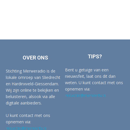
TIPS?
OVER ONS
Bent u getuige van een
Stichting Merweradio is de
nieuwsfeit, laat ons dit dan
lokale omroep van Sliedrecht
weten. U kunt contact met ons
en Hardinxveld-Giessendam.
opnemen via:
Wij zijn online te bekijken en
redactie@merwertv.nl
beluisteren, alsook via alle
digitale aanbieders.
U kunt contact met ons
opnemen via:
redactie@merwertv.nl