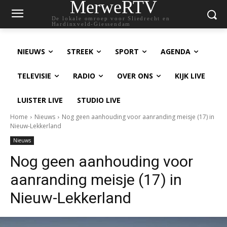
MerweRTV
De lokale omroep voor Sliedrecht en
Hardinxveld-Giessendam
NIEUWS
STREEK
SPORT
AGENDA
TELEVISIE
RADIO
OVER ONS
KIJK LIVE
LUISTER LIVE
STUDIO LIVE
Home
Nieuws
Nog geen aanhouding voor aanranding meisje (17) in
Nieuw-Lekkerland
Nieuws
Nog geen aanhouding voor
aanranding meisje (17) in
Nieuw-Lekkerland