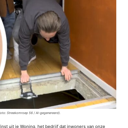
oto: Streekomroep 56 / AI-gegenereerd).
nst uit je Woning, het bedrijf dat inwoners van onze