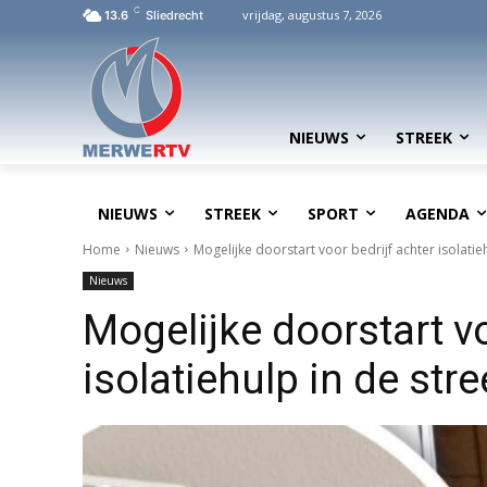
C
vrijdag, augustus 7, 2026
13.6
Sliedrecht
NIEUWS
STREEK
NIEUWS
STREEK
SPORT
AGENDA
Home
Nieuws
Mogelijke doorstart voor bedrijf achter isolatie
Nieuws
Mogelijke doorstart vo
isolatiehulp in de str