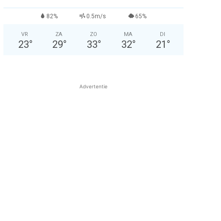
82%
0.5m/s
65%
VR
ZA
ZO
MA
DI
23
°
29
°
33
°
32
°
21
°
Advertentie