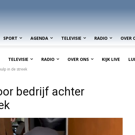
SPORT
AGENDA
TELEVISIE
RADIO
OVER 
TELEVISIE
RADIO
OVER ONS
KIJK LIVE
LU
hulp in de streek
or bedrijf achter
eek