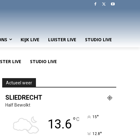
ONS
KIJK LIVE
LUISTER LIVE
STUDIO LIVE
ISTER LIVE
STUDIO LIVE
Actueel weer
SLIEDRECHT
Half Bewolkt
°
15
°
C
13.6
°
12.8