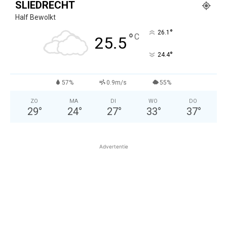
SLIEDRECHT
Half Bewolkt
°
26.1
°
C
25.5
°
24.4
57%
0.9m/s
55%
ZO
MA
DI
WO
DO
29
°
24
°
27
°
33
°
37
°
Advertentie