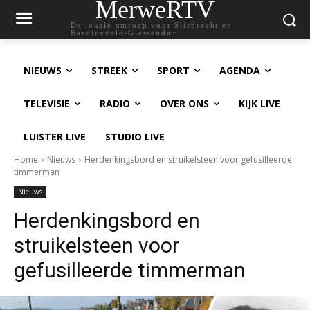
MerweRTV
De lokale omroep voor Sliedrecht en
Hardinxveld-Giessendam
NIEUWS
STREEK
SPORT
AGENDA
TELEVISIE
RADIO
OVER ONS
KIJK LIVE
LUISTER LIVE
STUDIO LIVE
Home
Nieuws
Herdenkingsbord en struikelsteen voor gefusilleerde
timmerman
Nieuws
Herdenkingsbord en
struikelsteen voor
gefusilleerde timmerman