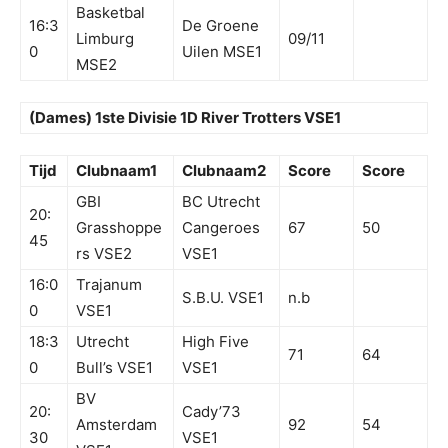
Basketbal
16:3
De Groene
Limburg
09/11
0
Uilen MSE1
MSE2
(Dames) 1ste Divisie 1D River Trotters VSE1
Tijd
Clubnaam1
Clubnaam2
Score
Score
GBI
BC Utrecht
20:
Grasshoppe
Cangeroes
67
50
45
rs VSE2
VSE1
16:0
Trajanum
S.B.U. VSE1
n.b
0
VSE1
18:3
Utrecht
High Five
71
64
0
Bull’s VSE1
VSE1
BV
20:
Cady’73
Amsterdam
92
54
30
VSE1