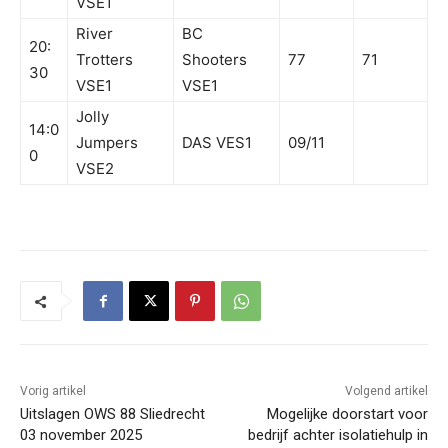
VSE1
River
BC
20:
Trotters
Shooters
77
71
30
VSE1
VSE1
Jolly
14:0
Jumpers
DAS VES1
09/11
0
VSE2
Vorig artikel
Volgend artikel
Uitslagen OWS 88 Sliedrecht
Mogelijke doorstart voor
03 november 2025
bedrijf achter isolatiehulp in