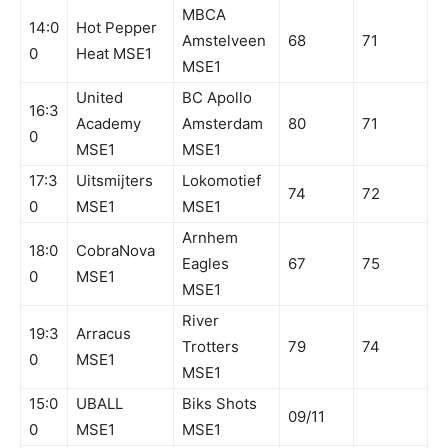
MBCA
14:0
Hot Pepper
Amstelveen
68
71
0
Heat MSE1
MSE1
United
BC Apollo
16:3
Academy
Amsterdam
80
71
0
MSE1
MSE1
17:3
Uitsmijters
Lokomotief
74
72
0
MSE1
MSE1
Arnhem
18:0
CobraNova
Eagles
67
75
0
MSE1
MSE1
River
19:3
Arracus
Trotters
79
74
0
MSE1
MSE1
15:0
UBALL
Biks Shots
09/11
0
MSE1
MSE1