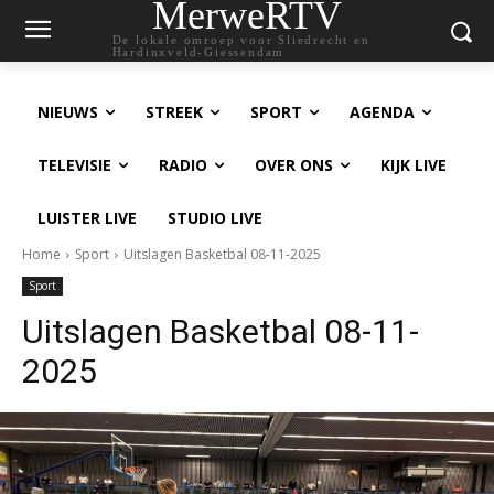
MerweRTV
De lokale omroep voor Sliedrecht en
Hardinxveld-Giessendam
NIEUWS
STREEK
SPORT
AGENDA
TELEVISIE
RADIO
OVER ONS
KIJK LIVE
LUISTER LIVE
STUDIO LIVE
Home
Sport
Uitslagen Basketbal 08-11-2025
Sport
Uitslagen Basketbal 08-11-
2025