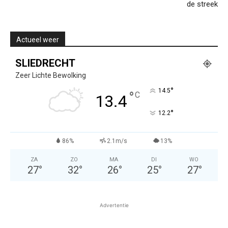
de streek
Actueel weer
SLIEDRECHT
Zeer Lichte Bewolking
°
14.5
°
C
13.4
°
12.2
86%
2.1m/s
13%
ZA
ZO
MA
DI
WO
27
°
32
°
26
°
25
°
27
°
Advertentie