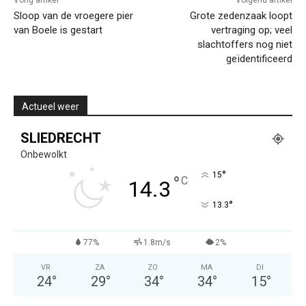
Vorig artikel
Volgend artikel
Sloop van de vroegere pier
Grote zedenzaak loopt
van Boele is gestart
vertraging op; veel
slachtoffers nog niet
geïdentificeerd
Actueel weer
SLIEDRECHT
Onbewolkt
°
15
°
C
14.3
°
13.3
77%
1.8m/s
2%
VR
ZA
ZO
MA
DI
24
°
29
°
34
°
34
°
15
°