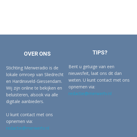
TIPS?
OVER ONS
Bent u getuige van een
Stichting Merweradio is de
nieuwsfeit, laat ons dit dan
lokale omroep van Sliedrecht
weten. U kunt contact met ons
en Hardinxveld-Giessendam.
opnemen via:
Wij zijn online te bekijken en
redactie@merwertv.nl
beluisteren, alsook via alle
digitale aanbieders.
U kunt contact met ons
opnemen via:
redactie@merwertv.nl