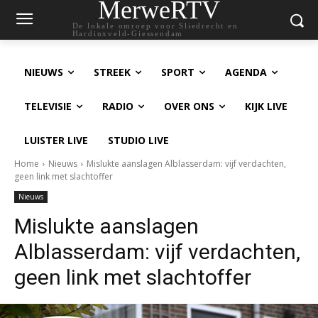
MerweRTV
De lokale omroep voor Sliedrecht en
Hardinxveld-Giessendam
NIEUWS
STREEK
SPORT
AGENDA
TELEVISIE
RADIO
OVER ONS
KIJK LIVE
LUISTER LIVE
STUDIO LIVE
Home
Nieuws
Mislukte aanslagen Alblasserdam: vijf verdachten,
geen link met slachtoffer
Nieuws
Mislukte aanslagen
Alblasserdam: vijf verdachten,
geen link met slachtoffer