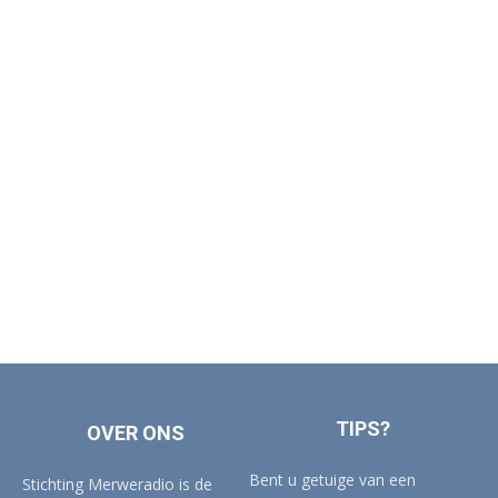
TIPS?
OVER ONS
Bent u getuige van een
Stichting Merweradio is de