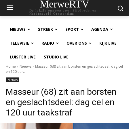
MerweRTV
De lokale omroep voor Sliedrecht en
Hardinxveld-Giessendam
NIEUWS
STREEK
SPORT
AGENDA
TELEVISIE
RADIO
OVER ONS
KIJK LIVE
LUISTER LIVE
STUDIO LIVE
Home
Nieuws
Masseur (68) zit aan borsten en geslachtsdeel: dag cel
en 120 uur...
Nieuws
Masseur (68) zit aan borsten
en geslachtsdeel: dag cel en
120 uur taakstraf