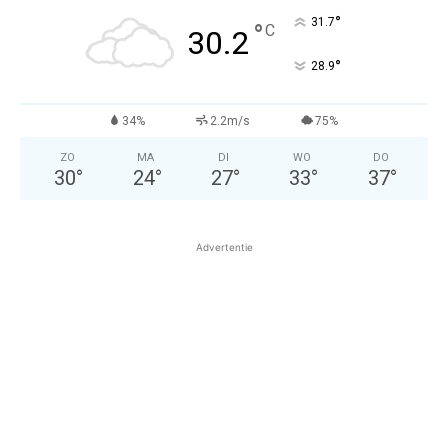
°
31.7
°
C
30.2
°
28.9
34%
2.2m/s
75%
ZO
MA
DI
WO
DO
30
°
24
°
27
°
33
°
37
°
Advertentie