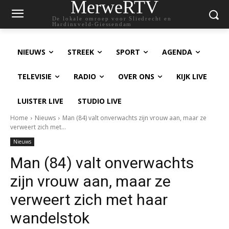
MerweRTV
De lokale omroep voor Sliedrecht en
Hardinxveld-Giessendam
NIEUWS
STREEK
SPORT
AGENDA
TELEVISIE
RADIO
OVER ONS
KIJK LIVE
LUISTER LIVE
STUDIO LIVE
Home
Nieuws
Man (84) valt onverwachts zijn vrouw aan, maar ze
verweert zich met...
Nieuws
Man (84) valt onverwachts
zijn vrouw aan, maar ze
verweert zich met haar
wandelstok