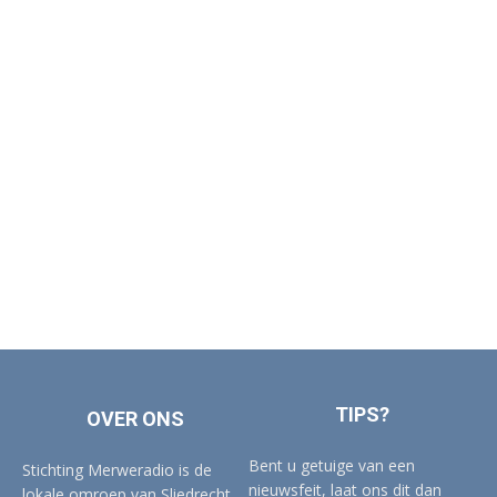
TIPS?
OVER ONS
Bent u getuige van een
Stichting Merweradio is de
nieuwsfeit, laat ons dit dan
lokale omroep van Sliedrecht