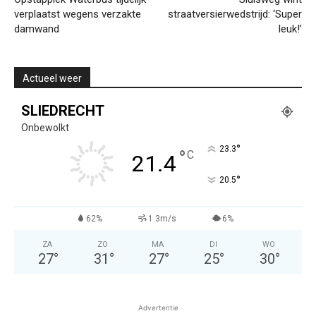
verplaatst wegens verzakte
straatversierwedstrijd: ‘Super
damwand
leuk!’
Actueel weer
SLIEDRECHT
Onbewolkt
°
23.3
°
C
21.4
°
20.5
62%
1.3m/s
6%
ZA
ZO
MA
DI
WO
27
°
31
°
27
°
25
°
30
°
Advertentie