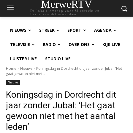
MerweRTV
De lokale omroep voor Sliedrecht en
Hardinxveld-Giessendam
NIEUWS
STREEK
SPORT
AGENDA
TELEVISIE
RADIO
OVER ONS
KIJK LIVE
LUISTER LIVE
STUDIO LIVE
Home
Nieuws
Koningsdag in Dordrecht dit jaar zonder Jubal: 'Het
gaat gewoon niet met...
Nieuws
Koningsdag in Dordrecht dit
jaar zonder Jubal: ‘Het gaat
gewoon niet met het aantal
leden’