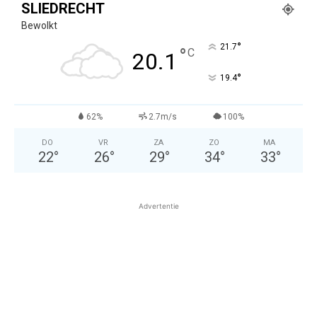
SLIEDRECHT
Bewolkt
°
21.7
°
C
20.1
°
19.4
62%
2.7m/s
100%
DO
VR
ZA
ZO
MA
22
°
26
°
29
°
34
°
33
°
Advertentie