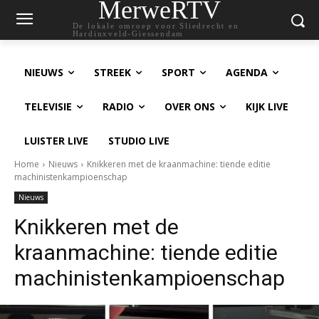
MerweRTV
De lokale omroep voor Sliedrecht en
Hardinxveld-Giessendam
NIEUWS
STREEK
SPORT
AGENDA
TELEVISIE
RADIO
OVER ONS
KIJK LIVE
LUISTER LIVE
STUDIO LIVE
Home
Nieuws
Knikkeren met de kraanmachine: tiende editie
machinistenkampioenschap
Nieuws
Knikkeren met de
kraanmachine: tiende editie
machinistenkampioenschap