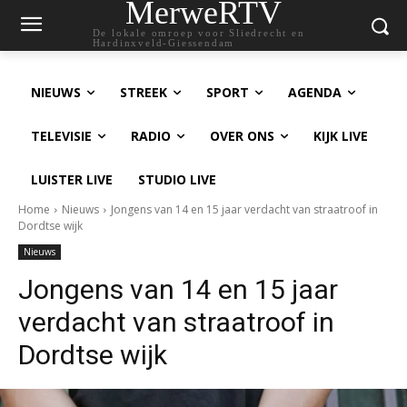
MerweRTV
De lokale omroep voor Sliedrecht en
Hardinxveld-Giessendam
NIEUWS
STREEK
SPORT
AGENDA
TELEVISIE
RADIO
OVER ONS
KIJK LIVE
LUISTER LIVE
STUDIO LIVE
Home
Nieuws
Jongens van 14 en 15 jaar verdacht van straatroof in
Dordtse wijk
Nieuws
Jongens van 14 en 15 jaar
verdacht van straatroof in
Dordtse wijk