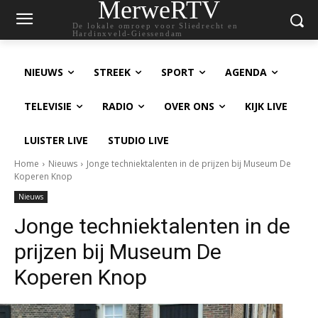
MerweRTV
De lokale omroep voor Sliedrecht en
Hardinxveld-Giessendam
NIEUWS
STREEK
SPORT
AGENDA
TELEVISIE
RADIO
OVER ONS
KIJK LIVE
LUISTER LIVE
STUDIO LIVE
Home
Nieuws
Jonge techniektalenten in de prijzen bij Museum De
Koperen Knop
Nieuws
Jonge techniektalenten in de
prijzen bij Museum De
Koperen Knop