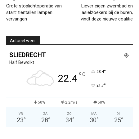
Grote stoplichtoperatie van
Liever eigen zwembad en
start: tientallen lampen
asielzoekers bij de buren,
vervangen
vindt deze nieuwe coalitie
Actueel weer
SLIEDRECHT
Half Bewolkt
°
23.4
°
C
22.4
°
21.7
50%
2.2m/s
58%
VR
ZA
ZO
MA
DI
23
°
28
°
34
°
30
°
25
°