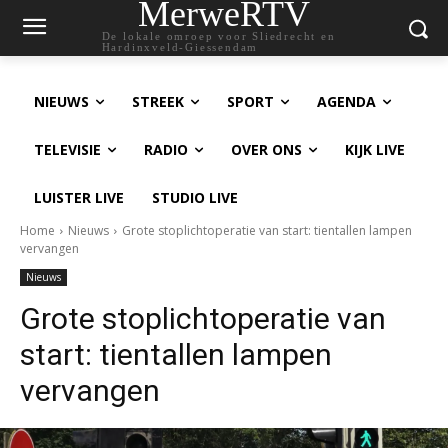
MerweRTV
De lokale omroep voor Sliedrecht en
Hardinxveld-Giessendam
NIEUWS
STREEK
SPORT
AGENDA
TELEVISIE
RADIO
OVER ONS
KIJK LIVE
LUISTER LIVE
STUDIO LIVE
Home
Nieuws
Grote stoplichtoperatie van start: tientallen lampen
vervangen
Nieuws
Grote stoplichtoperatie van
start: tientallen lampen
vervangen