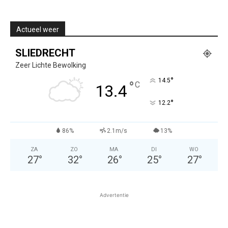
Actueel weer
SLIEDRECHT
Zeer Lichte Bewolking
°
14.5
°
C
13.4
°
12.2
86%
2.1m/s
13%
ZA
ZO
MA
DI
WO
27
°
32
°
26
°
25
°
27
°
Advertentie