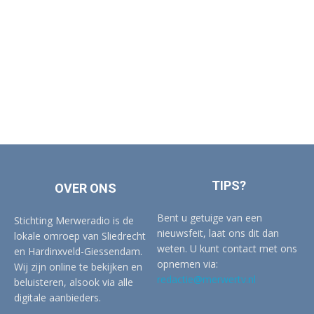
TIPS?
OVER ONS
Bent u getuige van een
Stichting Merweradio is de
nieuwsfeit, laat ons dit dan
lokale omroep van Sliedrecht
weten. U kunt contact met ons
en Hardinxveld-Giessendam.
opnemen via:
Wij zijn online te bekijken en
redactie@merwertv.nl
beluisteren, alsook via alle
digitale aanbieders.