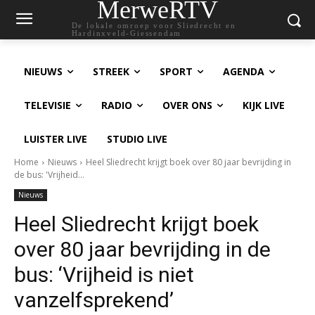
MerweRTV
De lokale omroep voor Sliedrecht en
Hardinxveld-Giessendam
NIEUWS
STREEK
SPORT
AGENDA
TELEVISIE
RADIO
OVER ONS
KIJK LIVE
LUISTER LIVE
STUDIO LIVE
Home
Nieuws
Heel Sliedrecht krijgt boek over 80 jaar bevrijding in
de bus: 'Vrijheid...
Nieuws
Heel Sliedrecht krijgt boek
over 80 jaar bevrijding in de
bus: ‘Vrijheid is niet
vanzelfsprekend’