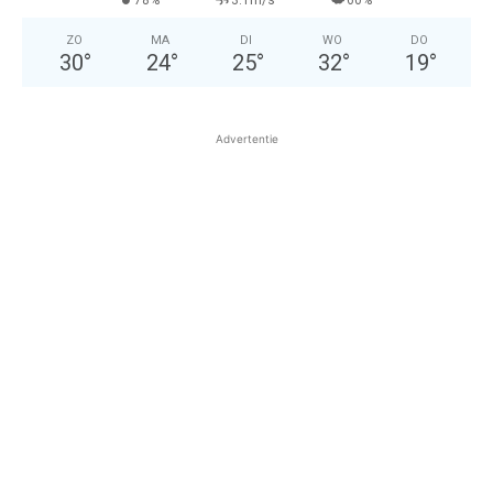
78%
3.1m/s
60%
ZO
MA
DI
WO
DO
30
°
24
°
25
°
32
°
19
°
Advertentie