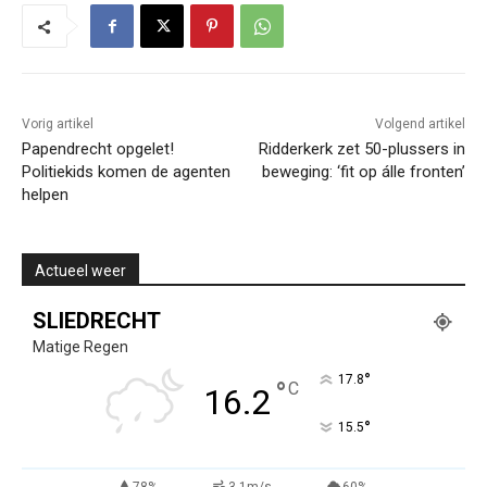
Vorig artikel
Volgend artikel
Papendrecht opgelet!
Ridderkerk zet 50-plussers in
Politiekids komen de agenten
beweging: ‘fit op álle fronten’
helpen
Actueel weer
SLIEDRECHT
Matige Regen
°
17.8
°
C
16.2
°
15.5