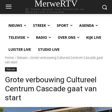
MerweRTV
De lokale omroep voor Sliedrecht en
Hardinxveld-Giessendam
NIEUWS
STREEK
SPORT
AGENDA
TELEVISIE
RADIO
OVER ONS
KIJK LIVE
LUISTER LIVE
STUDIO LIVE
Home
Nieuws
Grote verbouwing Cultureel Centrum Cascade gaat
van start
Nieuws
Grote verbouwing Cultureel
Centrum Cascade gaat van
start