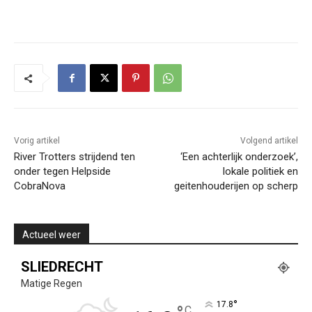
Vorig artikel
Volgend artikel
River Trotters strijdend ten
‘Een achterlijk onderzoek’,
onder tegen Helpside
lokale politiek en
CobraNova
geitenhouderijen op scherp
Actueel weer
SLIEDRECHT
Matige Regen
°
17.8
C