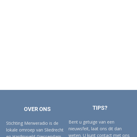
TIPS?
OVER ONS
Bent u getuige van een
Stichting Merweradio is de
nieuwsfeit, laat ons dit dan
lokale omroep van Sliedrecht
weten. U kunt contact met ons
en Hardinxveld-Giessendam.