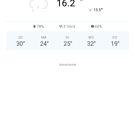
°
16.2
°
15.5
78%
3.1m/s
60%
ZO
MA
DI
WO
DO
30
°
24
°
25
°
32
°
19
°
Advertentie