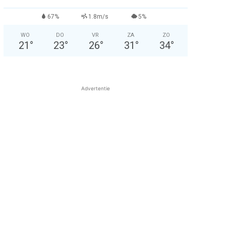
67%
1.8m/s
5%
WO
DO
VR
ZA
ZO
21
°
23
°
26
°
31
°
34
°
Advertentie