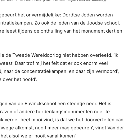
je ‘Voor Joden verboden’. (Foto: Gemeentelijke Prentverzameling).
 gebeurt het onvermijdelijke: Dordtse Joden worden
ntratiekampen. Zo ook de leden van de Joodse school.
e leest tijdens de onthulling van het monument dertien
ie de Tweede Wereldoorlog niet hebben overleefd. ‘Ik
est. Daar trof mij het feit dat er ook enorm veel
d, naar de concentratiekampen, en daar zijn vermoord’,
 over het hoofd’.
en van de Bavinckschool een steentje neer. Het is
 graven of andere herdenkingsmonumenten neer te
k verder heel mooi vind, is dat we het doorvertellen aan
nwege afkomst, nooit meer mag gebeuren’, vindt Van der
kt het alsof we er nooit vanaf komen’.