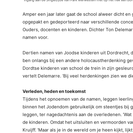
Ingang aan de Singelzijde van Park Merwestein met op het hek een bord
Amper een jaar later gaat de school alweer dicht en
opgepakt en gedeporteerd naar verschillende conce
Ouders, docenten en kinderen. Dichter Ton Delemarr
namen voor.
Dertien namen van Joodse kinderen uit Dordrecht, d
ben onlangs bij een andere holocaustherdenking gewe
Dordtse kinderen van school de trein in zijn gesleur
vertelt Delemarre. ‘Bij veel herdenkingen zien we die
Verleden, heden en toekomst
Tijdens het opnoemen van de namen, leggen leerling
binnen het Jodendom gebruikelijk om steentjes bij
leggen, ter nagedachtenis aan de overledenen. ‘Wat i
de kinderen. Omdat het uitsluiten en vermoorden va
Kruijff. ‘Maar als je in de wereld om je heen kijkt, lij