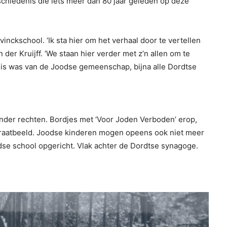
eschiedenis die iets meer dan 80 jaar geleden op deze
inckschool. ‘Ik sta hier om het verhaal door te vertellen
er Kruijff. ‘We staan hier verder met z’n allen om te
huis was van de Joodse gemeenschap, bijna alle Dordtse
inder rechten. Bordjes met ‘Voor Joden Verboden’ erop,
raatbeeld. Joodse kinderen mogen opeens ook niet meer
dse school opgericht. Vlak achter de Dordtse synagoge.