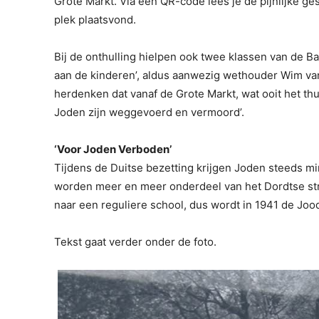
Grote Markt. Via een QR-code lees je de pijnlijke g
plek plaatsvond.
Bij de onthulling hielpen ook twee klassen van de Bav
aan de kinderen’, aldus aanwezig wethouder Wim van d
herdenken dat vanaf de Grote Markt, wat ooit het t
Joden zijn weggevoerd en vermoord’.
‘Voor Joden Verboden’
Tijdens de Duitse bezetting krijgen Joden steeds m
worden meer en meer onderdeel van het Dordtse st
naar een reguliere school, dus wordt in 1941 de Joo
Tekst gaat verder onder de foto.