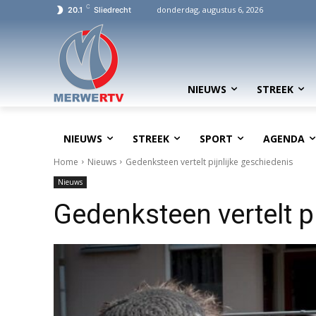
C
donderdag, augustus 6, 2026
20.1
Sliedrecht
NIEUWS
STREEK
NIEUWS
STREEK
SPORT
AGENDA
Home
Nieuws
Gedenksteen vertelt pijnlijke geschiedenis
Nieuws
Gedenksteen vertelt p