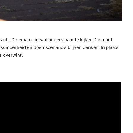
tracht Delemarre ietwat anders naar te kijken: ‘Je moet
n somberheid en doemscenario’s blijven denken. In plaats
s overwint’.