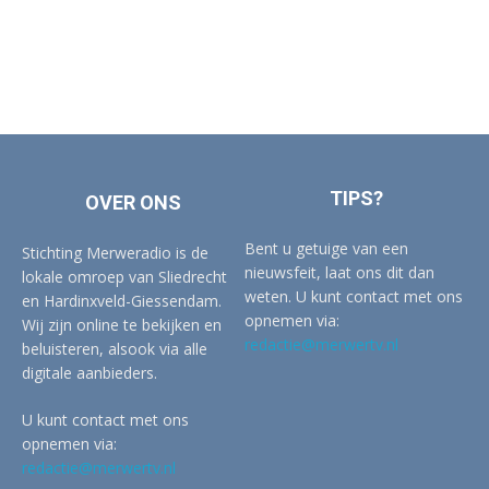
TIPS?
OVER ONS
Bent u getuige van een
Stichting Merweradio is de
nieuwsfeit, laat ons dit dan
lokale omroep van Sliedrecht
weten. U kunt contact met ons
en Hardinxveld-Giessendam.
opnemen via:
Wij zijn online te bekijken en
redactie@merwertv.nl
beluisteren, alsook via alle
digitale aanbieders.
U kunt contact met ons
opnemen via:
redactie@merwertv.nl