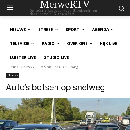
MerweRTV
De lokale omroep voor Sliedrecht en
Hardinxveld-Giessendam
NIEUWS
STREEK
SPORT
AGENDA
TELEVISIE
RADIO
OVER ONS
KIJK LIVE
LUISTER LIVE
STUDIO LIVE
Home
Nieuws
Auto's botsen op snelweg
Nieuws
Auto’s botsen op snelweg