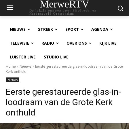
MerweRTV
De lokale omroep voor Sliedrecht en
Hardinxveld-Giessendam
NIEUWS
STREEK
SPORT
AGENDA
TELEVISIE
RADIO
OVER ONS
KIJK LIVE
LUISTER LIVE
STUDIO LIVE
Home
Nieuws
Eerste gerestaureerde glas-in-loodraam van de Grote
Kerk onthuld
Nieuws
Eerste gerestaureerde glas-in-
loodraam van de Grote Kerk
onthuld