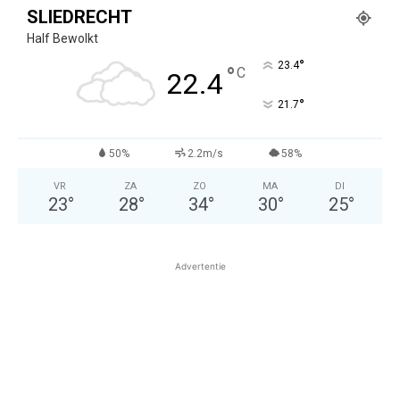
SLIEDRECHT
Half Bewolkt
°
23.4
°
C
22.4
°
21.7
50%
2.2m/s
58%
VR
ZA
ZO
MA
DI
23
°
28
°
34
°
30
°
25
°
Advertentie