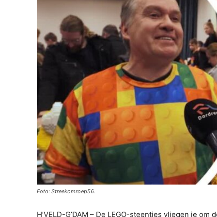
Foto: Streekomroep56.
H’VELD-G’DAM – De LEGO-steentjes vliegen je om de o