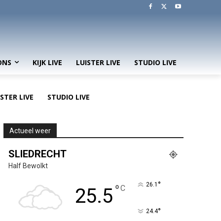
ONS
KIJK LIVE
LUISTER LIVE
STUDIO LIVE
ISTER LIVE
STUDIO LIVE
Actueel weer
SLIEDRECHT
Half Bewolkt
°
26.1
°
C
25.5
°
24.4