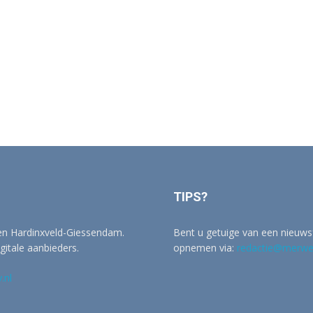
TIPS?
 en Hardinxveld-Giessendam.
Bent u getuige van een nieuwsf
igitale aanbieders.
opnemen via:
redactie@merwer
.nl