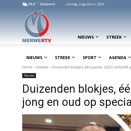
C
zondag, augustus 9, 2026
25.5
Sliedrecht
NIEUWS
STREEK
NIEUWS
STREEK
SPORT
AGENDA
Home
Nieuws
Duizenden blokjes, één passie: LEGO verbindt 
Nieuws
Duizenden blokjes, éé
jong en oud op specia