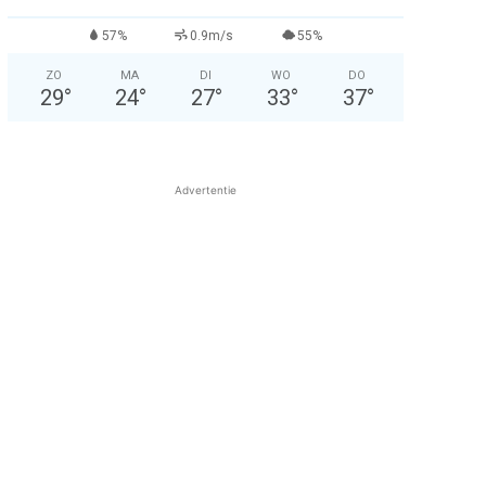
57%
0.9m/s
55%
ZO
MA
DI
WO
DO
29
°
24
°
27
°
33
°
37
°
Advertentie