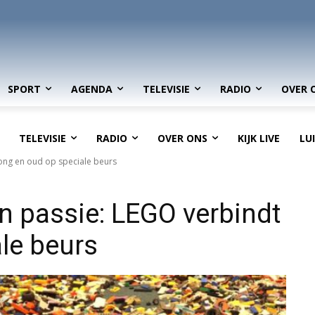
SPORT
AGENDA
TELEVISIE
RADIO
OVER 
TELEVISIE
RADIO
OVER ONS
KIJK LIVE
LU
jong en oud op speciale beurs
n passie: LEGO verbindt
le beurs