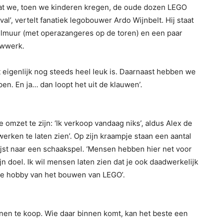
dat we, toen we kinderen kregen, de oude dozen LEGO
al’, vertelt fanatiek legobouwer Ardo Wijnbelt. Hij staat
eelmuur (met operazangeres op de toren) en een paar
uwwerk.
et eigenlijk nog steeds heel leuk is. Daarnaast hebben we
en. En ja… dan loopt het uit de klauwen’.
e omzet te zijn: ‘Ik verkoop vandaag niks’, aldus Alex de
rken te laten zien’. Op zijn kraampje staan een aantal
wijst naar een schaakspel. ‘Mensen hebben hier net voor
n doel. Ik wil mensen laten zien dat je ook daadwerkelijk
de hobby van het bouwen van LEGO’.
enen te koop. Wie daar binnen komt, kan het beste een