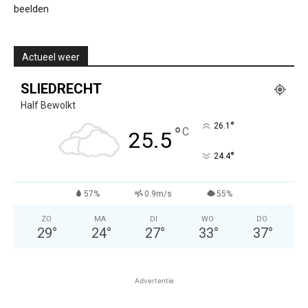
beelden
Actueel weer
SLIEDRECHT
Half Bewolkt
°
26.1
°
C
25.5
°
24.4
57%
0.9m/s
55%
ZO
MA
DI
WO
DO
29
°
24
°
27
°
33
°
37
°
Advertentie