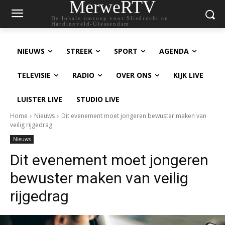
MerweRTV
De lokale omroep voor Sliedrecht en
Hardinxveld-Giessendam
NIEUWS
STREEK
SPORT
AGENDA
TELEVISIE
RADIO
OVER ONS
KIJK LIVE
LUISTER LIVE
STUDIO LIVE
Home
Nieuws
Dit evenement moet jongeren bewuster maken van
veilig rijgedrag
Nieuws
Dit evenement moet jongeren
bewuster maken van veilig
rijgedrag