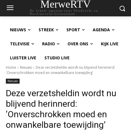
MerweRTV
De lokale omroep voor Sliedrecht en
Hardinxveld-Giessendam
NIEUWS
STREEK
SPORT
AGENDA
TELEVISIE
RADIO
OVER ONS
KIJK LIVE
LUISTER LIVE
STUDIO LIVE
Home
Nieuws
Deze verzetsheldin wordt nu blijvend herinnerd:
'Onverschrokken moed en onwankelbare toewijding'
Nieuws
Deze verzetsheldin wordt nu
blijvend herinnerd:
‘Onverschrokken moed en
onwankelbare toewijding’