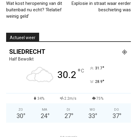
Wat kost heropening van dit
Explosie in straat waar eerder
buitenbad nu echt? ‘Relatief
beschieting was
weinig geld’
Actueel weer
SLIEDRECHT
Half Bewolkt
°
31.7
°
C
30.2
°
28.9
34%
2.2m/s
75%
ZO
MA
DI
WO
DO
30
°
24
°
27
°
33
°
37
°
Advertentie