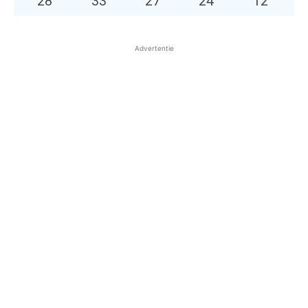
28
°
33
°
27
°
24
°
12
°
Advertentie