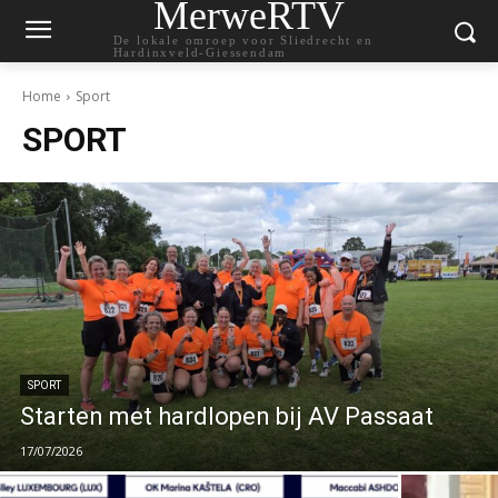
MerweRTV
De lokale omroep voor Sliedrecht en
Hardinxveld-Giessendam
Home
Sport
SPORT
SPORT
Starten met hardlopen bij AV Passaat
17/07/2026