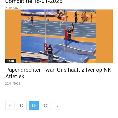
Competitie 18-01-2025
20/01/2025
Sport
Papendrechter Twan Gils haalt zilver op NK
Atletiek
20/01/2025
35
36
37