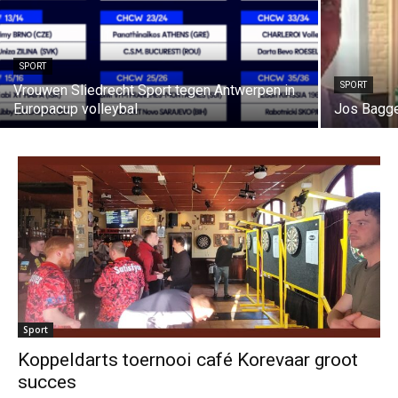
SPORT
SPORT
Vrouwen Sliedrecht Sport tegen Antwerpen in
Europacup volleybal
Jos Bagger
Sport
Koppeldarts toernooi café Korevaar groot
succes