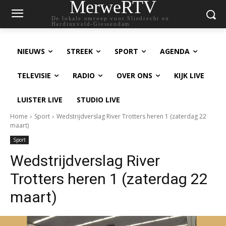
MerweRTV
De lokale omroep voor Sliedrecht en
Hardinxveld-Giessendam
NIEUWS
STREEK
SPORT
AGENDA
TELEVISIE
RADIO
OVER ONS
KIJK LIVE
LUISTER LIVE
STUDIO LIVE
Home
Sport
Wedstrijdverslag River Trotters heren 1 (zaterdag 22
maart)
Sport
Wedstrijdverslag River
Trotters heren 1 (zaterdag 22
maart)