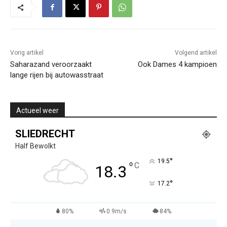
Vorig artikel
Volgend artikel
Saharazand veroorzaakt
Ook Dames 4 kampioen
lange rijen bij autowasstraat
Actueel weer
SLIEDRECHT
Half Bewolkt
°
19.5
°
C
18.3
°
17.2
80%
0.9m/s
84%