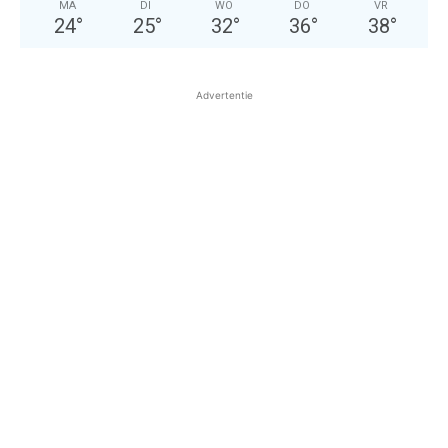
MA
DI
WO
DO
VR
24
°
25
°
32
°
36
°
38
°
Advertentie