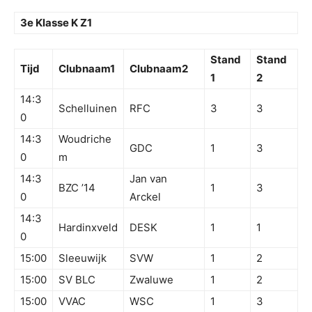
3e Klasse K Z1
Stand
Stand
Tijd
Clubnaam1
Clubnaam2
1
2
14:3
Schelluinen
RFC
3
3
0
14:3
Woudriche
GDC
1
3
0
m
14:3
Jan van
BZC ’14
1
3
0
Arckel
14:3
Hardinxveld
DESK
1
1
0
15:00
Sleeuwijk
SVW
1
2
15:00
SV BLC
Zwaluwe
1
2
15:00
VVAC
WSC
1
3