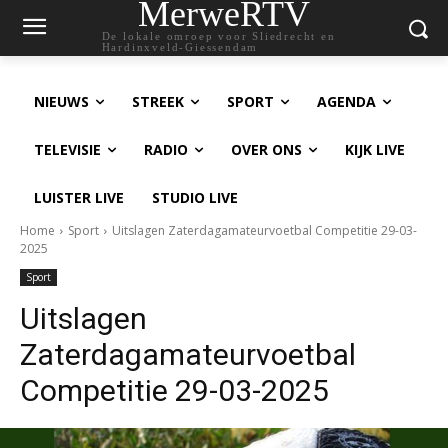
MerweRTV
De lokale omroep voor Sliedrecht en
Hardinxveld-Giessendam
NIEUWS
STREEK
SPORT
AGENDA
TELEVISIE
RADIO
OVER ONS
KIJK LIVE
LUISTER LIVE
STUDIO LIVE
Home
Sport
Uitslagen Zaterdagamateurvoetbal Competitie 29-03-
2025
Sport
Uitslagen
Zaterdagamateurvoetbal
Competitie 29-03-2025