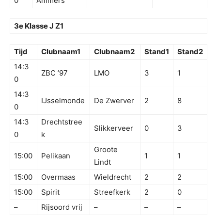
0
Ammers
3e Klasse J Z1
Tijd
Clubnaam1
Clubnaam2
Stand1
Stand2
14:3
ZBC ’97
LMO
3
1
0
14:3
IJsselmonde
De Zwerver
2
8
0
14:3
Drechtstree
Slikkerveer
0
3
0
k
Groote
15:00
Pelikaan
1
1
Lindt
15:00
Overmaas
Wieldrecht
2
2
15:00
Spirit
Streefkerk
2
0
–
Rijsoord vrij
–
–
–