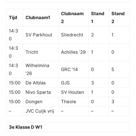
Clubnaam
Stand
Stand
Tijd
Clubnaam1
2
1
2
14:3
SV Parkhout
Sliedrecht
2
1
0
14:3
Tricht
Achilles ’29
1
0
0
14:3
Wilhelmina
GRC ’14
0
5
0
’26
15:00
De Alblas
GJS
3
0
15:00
Nivo Sparta
SV Houten
1
0
15:00
Dongen
Theole
0
3
–
JVC Cuijk vrij
–
–
–
3e Klasse D W1