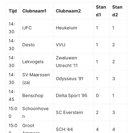
Stan
Stan
Tijd
Clubnaam1
Clubnaam2
d1
d2
14:
IJFC
Heukelum
1
1
30
14:
Desto
VVIJ
1
2
30
14:
Zwaluwen
Lekvogels
1
2
30
Utrecht ’11
14:
SV Maarssen
Odysseus ’91
1
3
30
(za)
14:
Benschop
Delta Sport ’95
0
1
45
15:0
Schoonhove
SC Everstein
2
3
0
n
15:0
Groot
SCH ’44
4
4