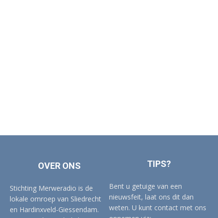
TIPS?
OVER ONS
Bent u getuige van een
Stichting Merweradio is de
nieuwsfeit, laat ons dit dan
lokale omroep van Sliedrecht
weten. U kunt contact met ons
en Hardinxveld-Giessendam.