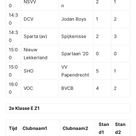
NSVV
2
1
0
n
14:3
DCV
Jodan Boys
1
2
0
14:3
Sparta (av)
Spijkenisse
2
3
0
15:0
Nieuw
Spartaan ’20
0
0
0
Lekkerland
15:0
VV
SHO
5
1
0
Papendrecht
16:0
VOC
BVCB
4
2
0
2e Klasse E Z1
Stan
Stan
Tijd
Clubnaam1
Clubnaam2
d1
d2