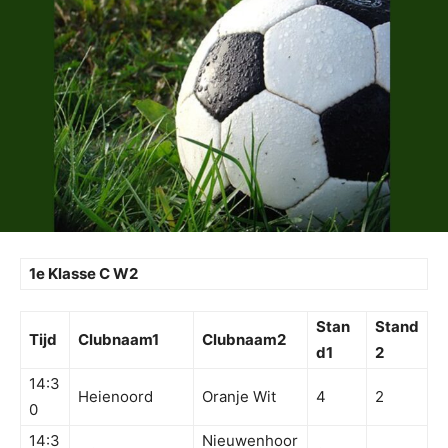
1e Klasse C W2
Stan
Stand
Tijd
Clubnaam1
Clubnaam2
d1
2
14:3
Heienoord
Oranje Wit
4
2
0
14:3
Nieuwenhoor