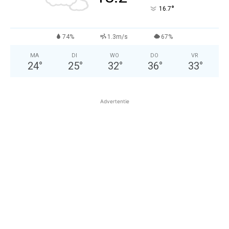
°
16.7
74%
1.3m/s
67%
MA
DI
WO
DO
VR
24
°
25
°
32
°
36
°
33
°
Advertentie