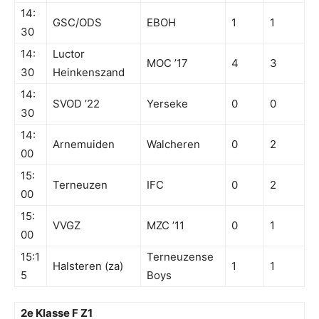
14:
GSC/ODS
EBOH
1
1
30
14:
Luctor
MOC ’17
4
3
30
Heinkenszand
14:
SVOD ’22
Yerseke
0
0
30
14:
Arnemuiden
Walcheren
0
2
00
15:
Terneuzen
IFC
0
2
00
15:
VVGZ
MZC ’11
0
1
00
15:1
Terneuzense
Halsteren (za)
1
1
5
Boys
2e Klasse F Z1