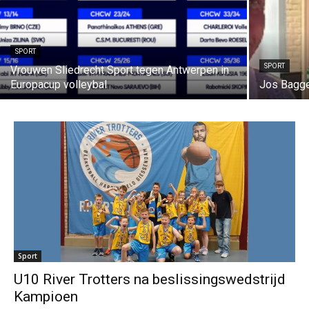
SPORT
SPORT
Vrouwen Sliedrecht Sport tegen Antwerpen in
Europacup volleybal
Jos Bagger
Sport
U10 River Trotters na beslissingswedstrijd
Kampioen