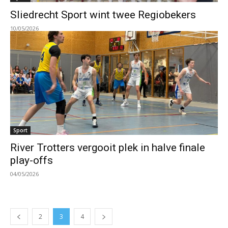
Sliedrecht Sport wint twee Regiobekers
10/05/2026
Sport
River Trotters vergooit plek in halve finale
play-offs
04/05/2026
2
3
4