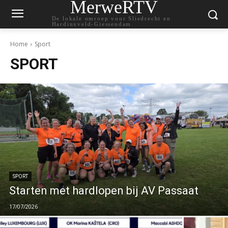
MerweRTV
De lokale omroep voor Sliedrecht en
Hardinxveld-Giessendam
Home
Sport
SPORT
SPORT
Starten met hardlopen bij AV Passaat
17/07/2026