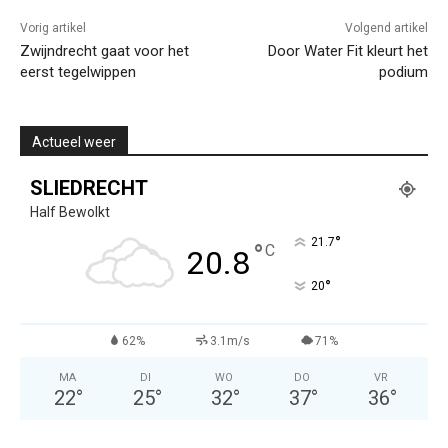
Vorig artikel
Volgend artikel
Zwijndrecht gaat voor het
Door Water Fit kleurt het
eerst tegelwippen
podium
Actueel weer
SLIEDRECHT
Half Bewolkt
°
21.7
°
C
20.8
°
20
62%
3.1m/s
71%
MA
DI
WO
DO
VR
22
°
25
°
32
°
37
°
36
°