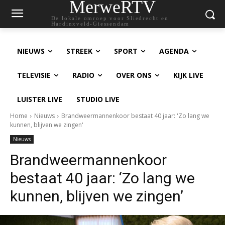
MerweRTV
De lokale omroep voor Sliedrecht en
Hardinxveld-Giessendam
NIEUWS
STREEK
SPORT
AGENDA
TELEVISIE
RADIO
OVER ONS
KIJK LIVE
LUISTER LIVE
STUDIO LIVE
Home
Nieuws
Brandweermannenkoor bestaat 40 jaar: 'Zo lang we
kunnen, blijven we zingen'
Nieuws
Brandweermannenkoor
bestaat 40 jaar: ‘Zo lang we
kunnen, blijven we zingen’