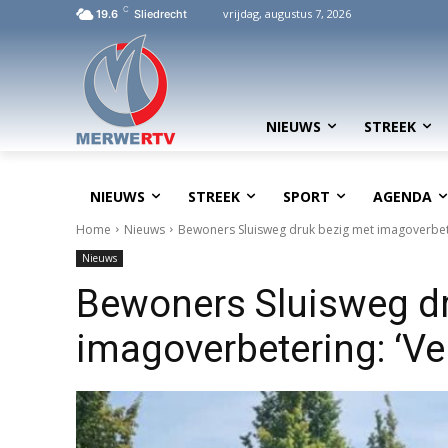
C
vrijdag, augustus 7, 2026
19.6
Sliedrecht
NIEUWS
STREEK
NIEUWS
STREEK
SPORT
AGENDA
Home
Nieuws
Bewoners Sluisweg druk bezig met imagoverbeter
Nieuws
Bewoners Sluisweg d
imagoverbetering: ‘Ve