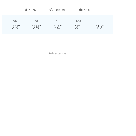
63%
1.8m/s
73%
VR
ZA
ZO
MA
DI
23
°
28
°
34
°
31
°
27
°
Advertentie