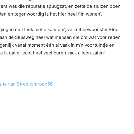
oners was die reputatie spuugzat, en zette de sluizen open
den en tegenwoordig is het hier heel fijn wonen’.
gingen niet leuk met elkaar om’, vertelt bewoonster Floor
n aan de Sluisweg heel wat mensen die om wat voor reden
igenlijk vanaf moment één al vaak in m’n voortuintje en
k dat er écht heel veel buren vaak alleen zaten’.
bsite van Streekomroep56.