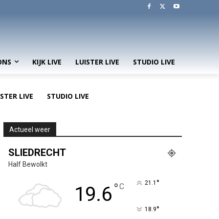
ONS
KIJK LIVE
LUISTER LIVE
STUDIO LIVE
ISTER LIVE
STUDIO LIVE
Actueel weer
SLIEDRECHT
Half Bewolkt
°
21.1
°
C
19.6
°
18.9