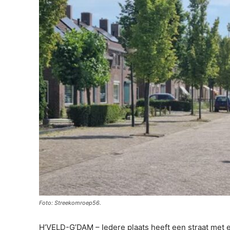
Foto: Streekomroep56.
H’VELD-G’DAM – Iedere plaats heeft een straat met