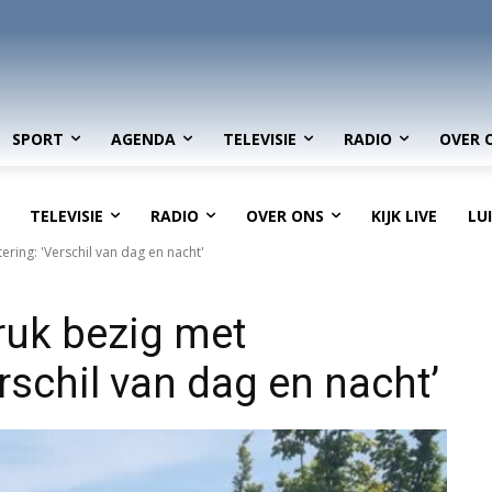
SPORT
AGENDA
TELEVISIE
RADIO
OVER 
TELEVISIE
RADIO
OVER ONS
KIJK LIVE
LU
ing: 'Verschil van dag en nacht'
ruk bezig met
rschil van dag en nacht’