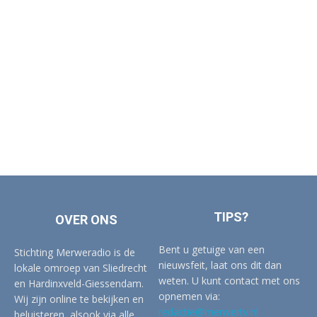
TIPS?
OVER ONS
Bent u getuige van een
Stichting Merweradio is de
nieuwsfeit, laat ons dit dan
lokale omroep van Sliedrecht
weten. U kunt contact met ons
en Hardinxveld-Giessendam.
opnemen via:
Wij zijn online te bekijken en
redactie@merwertv.nl
beluisteren, alsook via alle