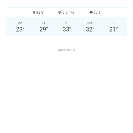
82%
0.5m/s
65%
VR
ZA
ZO
MA
DI
23
°
29
°
33
°
32
°
21
°
Advertentie