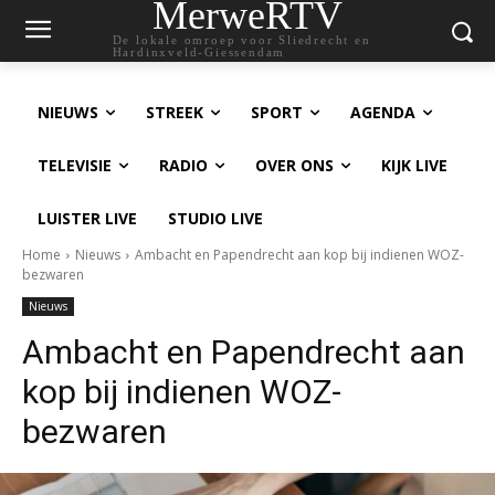
MerweRTV
De lokale omroep voor Sliedrecht en
Hardinxveld-Giessendam
NIEUWS
STREEK
SPORT
AGENDA
TELEVISIE
RADIO
OVER ONS
KIJK LIVE
LUISTER LIVE
STUDIO LIVE
Home
Nieuws
Ambacht en Papendrecht aan kop bij indienen WOZ-
bezwaren
Nieuws
Ambacht en Papendrecht aan
kop bij indienen WOZ-
bezwaren