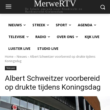
MerweRTV
De lokale omroep voor Sliedrecht en
Hardinxveld-Giessendam
NIEUWS
STREEK
SPORT
AGENDA
TELEVISIE
RADIO
OVER ONS
KIJK LIVE
LUISTER LIVE
STUDIO LIVE
Home
Nieuws
Albert Schweitzer voorbereid op drukte tijdens
Koningsdag
Nieuws
Albert Schweitzer voorbereid
op drukte tijdens Koningsdag