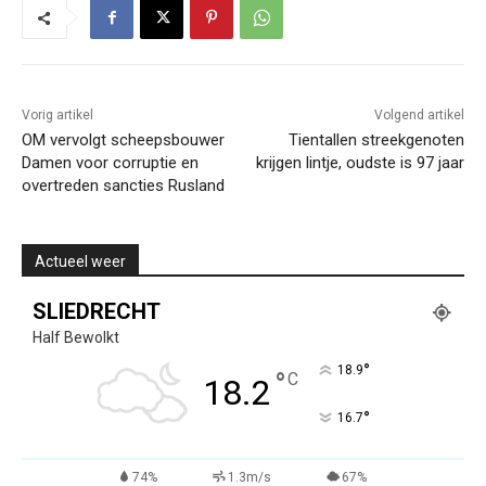
Vorig artikel
Volgend artikel
OM vervolgt scheepsbouwer
Tientallen streekgenoten
Damen voor corruptie en
krijgen lintje, oudste is 97 jaar
overtreden sancties Rusland
Actueel weer
SLIEDRECHT
Half Bewolkt
°
18.9
°
C
18.2
°
16.7
74%
1.3m/s
67%