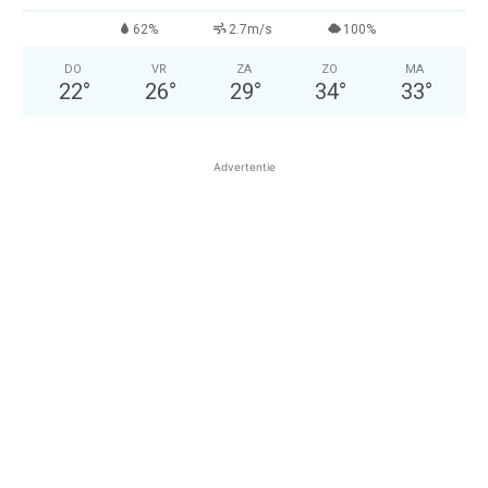
62%
2.7m/s
100%
DO
VR
ZA
ZO
MA
22
°
26
°
29
°
34
°
33
°
Advertentie