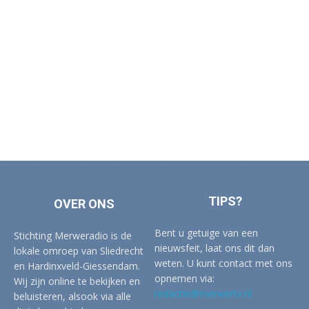
TIPS?
OVER ONS
Bent u getuige van een
Stichting Merweradio is de
nieuwsfeit, laat ons dit dan
lokale omroep van Sliedrecht
weten. U kunt contact met ons
en Hardinxveld-Giessendam.
opnemen via:
Wij zijn online te bekijken en
redactie@merwertv.nl
beluisteren, alsook via alle