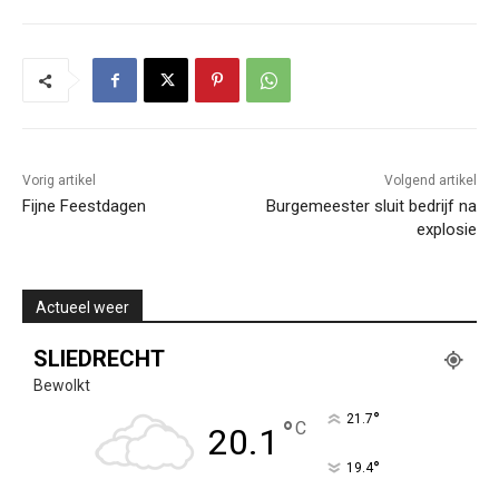
Vorig artikel
Volgend artikel
Fijne Feestdagen
Burgemeester sluit bedrijf na
explosie
Actueel weer
SLIEDRECHT
Bewolkt
°
21.7
°
C
20.1
°
19.4