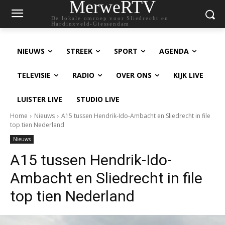
MerweRTV
De lokale omroep voor Sliedrecht en
Hardinxveld-Giessendam
NIEUWS
STREEK
SPORT
AGENDA
TELEVISIE
RADIO
OVER ONS
KIJK LIVE
LUISTER LIVE
STUDIO LIVE
Home
Nieuws
A15 tussen Hendrik-Ido-Ambacht en Sliedrecht in file
top tien Nederland
Nieuws
A15 tussen Hendrik-Ido-
Ambacht en Sliedrecht in file
top tien Nederland