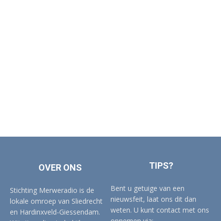
TIPS?
OVER ONS
Bent u getuige van een
Stichting Merweradio is de
nieuwsfeit, laat ons dit dan
lokale omroep van Sliedrecht
weten. U kunt contact met ons
en Hardinxveld-Giessendam.
opnemen via: