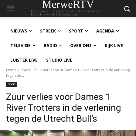
MerweRTV
De lokale omroep voor Sliedrecht en
Hardinxveld-Giessendam
NIEUWS
STREEK
SPORT
AGENDA
TELEVISIE
RADIO
OVER ONS
KIJK LIVE
LUISTER LIVE
STUDIO LIVE
Home
Sport
Zuur verlies voor Dames 1 River Trotters in de verlening
tegen de...
Sport
Zuur verlies voor Dames 1
River Trotters in de verlening
tegen de Utrecht Bull’s