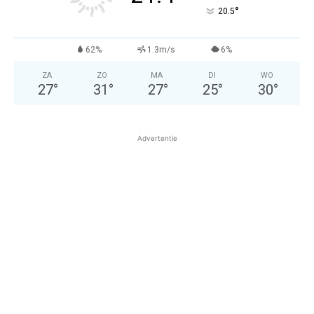
°
20.5
62%
1.3m/s
6%
ZA
ZO
MA
DI
WO
27
°
31
°
27
°
25
°
30
°
Advertentie