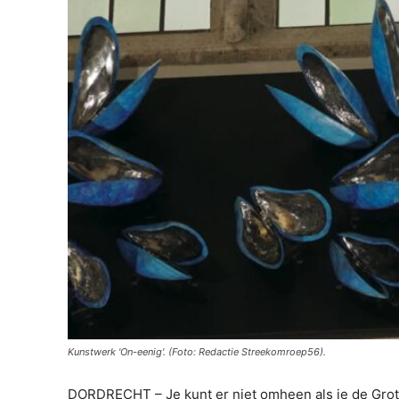
Kunstwerk 'On-eenig'. (Foto: Redactie Streekomroep56).
DORDRECHT – Je kunt er niet omheen als je de Grote