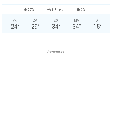
77%
1.8m/s
2%
VR
ZA
ZO
MA
DI
24
°
29
°
34
°
34
°
15
°
Advertentie