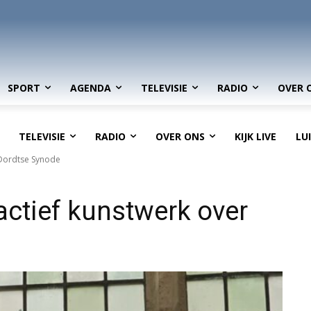
SPORT
AGENDA
TELEVISIE
RADIO
OVER 
TELEVISIE
RADIO
OVER ONS
KIJK LIVE
LU
 Dordtse Synode
ractief kunstwerk over