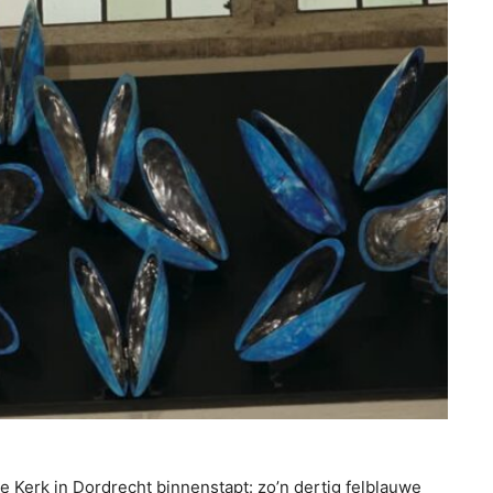
 Kerk in Dordrecht binnenstapt: zo’n dertig felblauwe