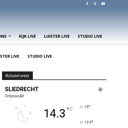
ONS
KIJK LIVE
LUISTER LIVE
STUDIO LIVE
ISTER LIVE
STUDIO LIVE
Actueel weer
SLIEDRECHT
Onbewolkt
°
15
°
C
14.3
°
13.3