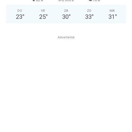
82%
0.9m/s
16%
DO
VR
ZA
ZO
MA
23
°
25
°
30
°
33
°
31
°
Advertentie