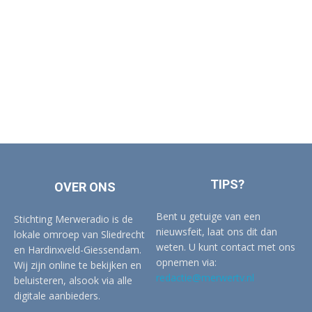
TIPS?
OVER ONS
Bent u getuige van een
Stichting Merweradio is de
nieuwsfeit, laat ons dit dan
lokale omroep van Sliedrecht
weten. U kunt contact met ons
en Hardinxveld-Giessendam.
opnemen via:
Wij zijn online te bekijken en
redactie@merwertv.nl
beluisteren, alsook via alle
digitale aanbieders.