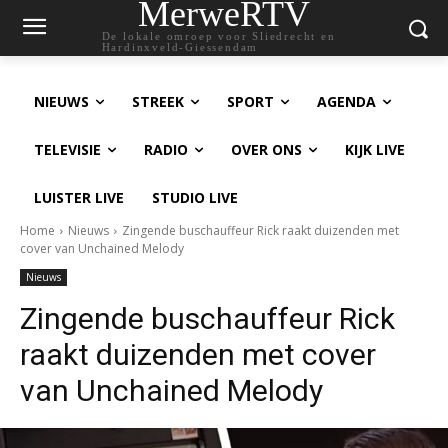
MerweRTV
De lokale omroep voor Sliedrecht en
Hardinxveld-Giessendam
NIEUWS
STREEK
SPORT
AGENDA
TELEVISIE
RADIO
OVER ONS
KIJK LIVE
LUISTER LIVE
STUDIO LIVE
Home
Nieuws
Zingende buschauffeur Rick raakt duizenden met
cover van Unchained Melody
Nieuws
Zingende buschauffeur Rick
raakt duizenden met cover
van Unchained Melody