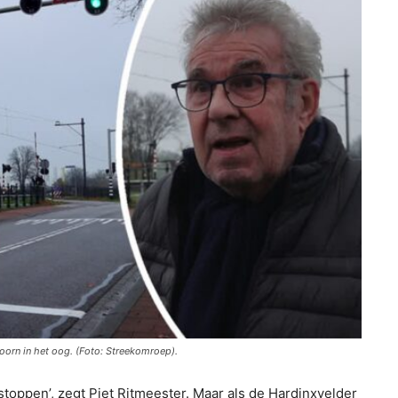
doorn in het oog. (Foto: Streekomroep).
 stoppen’, zegt Piet Ritmeester. Maar als de Hardinxvelder