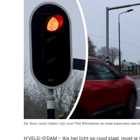
De 'door rood-rijders' zijn voor Piet Ritmeester en meer bewoners een 
H’VELD-G’DAM – ‘Als het licht op rood staat, moet je