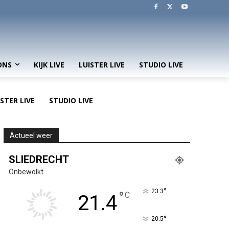
ONS
KIJK LIVE
LUISTER LIVE
STUDIO LIVE
ISTER LIVE
STUDIO LIVE
Actueel weer
SLIEDRECHT
Onbewolkt
°
23.3
°
C
21.4
°
20.5