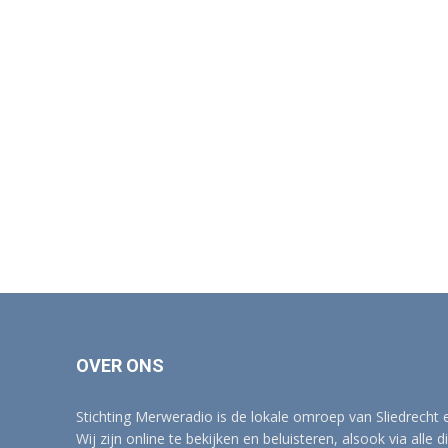
OVER ONS
Stichting Merweradio is de lokale omroep van Sliedrecht
Wij zijn online te bekijken en beluisteren, alsook via alle d