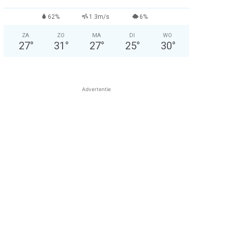
62%
1.3m/s
6%
ZA
ZO
MA
DI
WO
27
°
31
°
27
°
25
°
30
°
Advertentie