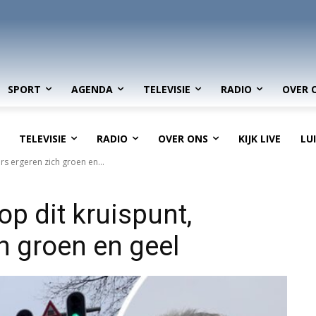
SPORT
AGENDA
TELEVISIE
RADIO
OVER 
TELEVISIE
RADIO
OVER ONS
KIJK LIVE
LU
s ergeren zich groen en...
op dit kruispunt,
h groen en geel