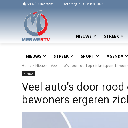
C
zaterdag, augustus 8, 2026
21.4
Sliedrecht
NIEUWS
STREEK
NIEUWS
STREEK
SPORT
AGENDA
Home
Nieuws
Veel auto's door rood op dit kruispunt, bewoner
Nieuws
Veel auto’s door rood 
bewoners ergeren zic