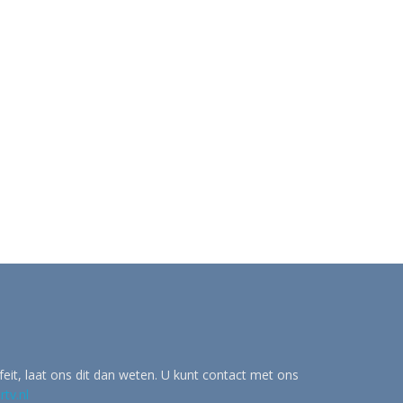
eit, laat ons dit dan weten. U kunt contact met ons
tv.nl