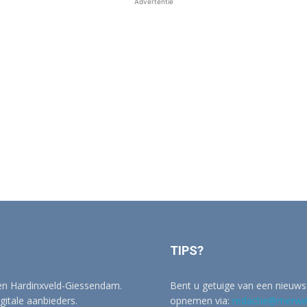
Advertentie
TIPS?
 en Hardinxveld-Giessendam.
Bent u getuige van een nieuwsf
igitale aanbieders.
opnemen via:
redactie@merwer