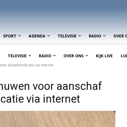
SPORT
AGENDA
TELEVISIE
RADIO
OVER 
TELEVISIE
RADIO
OVER ONS
KIJK LIVE
LU
ste afslankmedicatie via internet
huwen voor aanschaf
atie via internet