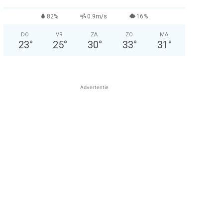
82%
0.9m/s
16%
DO
VR
ZA
ZO
MA
23
°
25
°
30
°
33
°
31
°
Advertentie