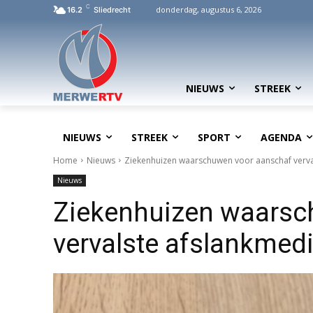
C
donderdag, augustus 6, 2026
16.2
Sliedrecht
NIEUWS
STREEK
NIEUWS
STREEK
SPORT
AGENDA
Home
Nieuws
Ziekenhuizen waarschuwen voor aanschaf verval
Nieuws
Ziekenhuizen waarsc
vervalste afslankmedic