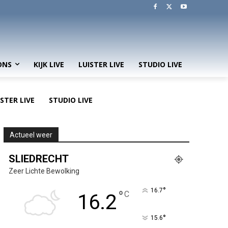
ONS
KIJK LIVE
LUISTER LIVE
STUDIO LIVE
ISTER LIVE
STUDIO LIVE
Actueel weer
SLIEDRECHT
Zeer Lichte Bewolking
°
16.7
°
C
16.2
°
15.6