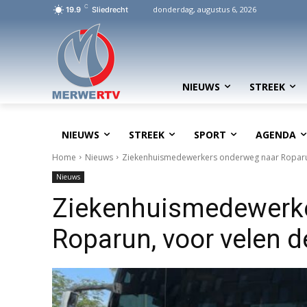
C
donderdag, augustus 6, 2026
19.9
Sliedrecht
NIEUWS
STREEK
NIEUWS
STREEK
SPORT
AGENDA
Home
Nieuws
Ziekenhuismedewerkers onderweg naar Roparun,
Nieuws
Ziekenhuismedewerke
Roparun, voor velen de