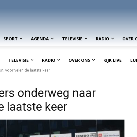
SPORT
AGENDA
TELEVISIE
RADIO
OVER 
TELEVISIE
RADIO
OVER ONS
KIJK LIVE
LU
 voor velen de laatste keer
rs onderweg naar
 laatste keer