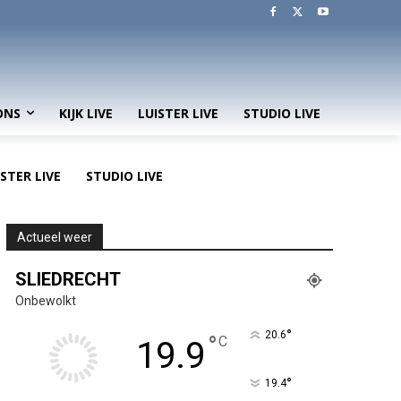
ONS
KIJK LIVE
LUISTER LIVE
STUDIO LIVE
ISTER LIVE
STUDIO LIVE
Actueel weer
SLIEDRECHT
Onbewolkt
°
20.6
°
C
19.9
°
19.4