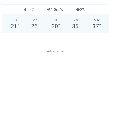
52%
1.8m/s
2%
DO
VR
ZA
ZO
MA
21
°
25
°
30
°
35
°
37
°
Advertentie