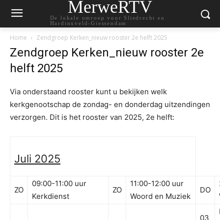
MerweRTV
De lokale omroep voor Sliedrecht en
Hardinxveld-Giessendam
Home
Zendgroep Kerken_nieuw rooster 2e helft 2025
Zendgroep Kerken_nieuw rooster 2e
helft 2025
Via onderstaand rooster kunt u bekijken welk
kerkgenootschap de zondag- en donderdag uitzendingen
verzorgen. Dit is het rooster van 2025, 2e helft:
Juli 2025
09:00-11:00 uur
11:00-12:00 uur
ZO
ZO
DO
Kerkdienst
Woord en Muziek
03