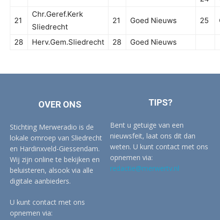
Chr.Geref.Kerk
21
21
Goed Nieuws
25
Sliedrecht
28
Herv.Gem.Sliedrecht
28
Goed Nieuws
TIPS?
OVER ONS
Bent u getuige van een
Stichting Merweradio is de
nieuwsfeit, laat ons dit dan
lokale omroep van Sliedrecht
weten. U kunt contact met ons
en Hardinxveld-Giessendam.
opnemen via:
Wij zijn online te bekijken en
redactie@merwertv.nl
beluisteren, alsook via alle
digitale aanbieders.
U kunt contact met ons
opnemen via: