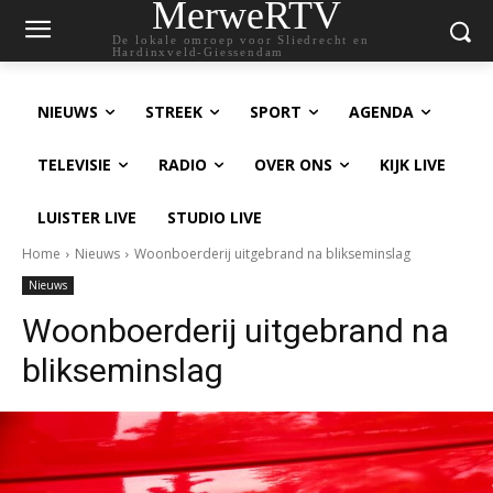
MerweRTV
De lokale omroep voor Sliedrecht en
Hardinxveld-Giessendam
NIEUWS
STREEK
SPORT
AGENDA
TELEVISIE
RADIO
OVER ONS
KIJK LIVE
LUISTER LIVE
STUDIO LIVE
Home
Nieuws
Woonboerderij uitgebrand na blikseminslag
Nieuws
Woonboerderij uitgebrand na
blikseminslag