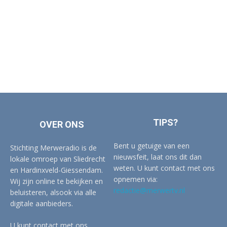
TIPS?
OVER ONS
Bent u getuige van een
Stichting Merweradio is de
nieuwsfeit, laat ons dit dan
lokale omroep van Sliedrecht
weten. U kunt contact met ons
en Hardinxveld-Giessendam.
opnemen via:
Wij zijn online te bekijken en
redactie@merwertv.nl
beluisteren, alsook via alle
digitale aanbieders.
U kunt contact met ons