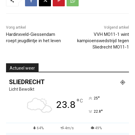
Vorig artikel
Volgend artikel
Hardinxveld-Giessendam
VVH MO11-1 wint
roept jeugdlintje in het leven
kampioenswedstrijd tegen
Sliedrecht MO11-1
Actueel weer
SLIEDRECHT
Licht Bewolkt
°
25
°
C
23.8
°
22.8
64%
4m/s
49%