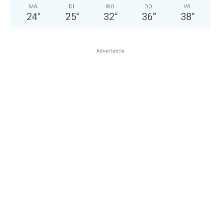
MA
DI
WO
DO
VR
24
°
25
°
32
°
36
°
38
°
Advertentie